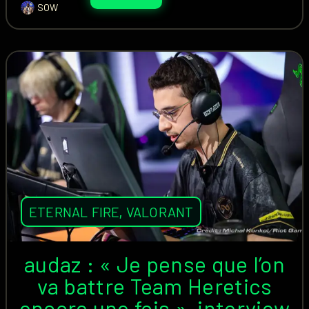
SOW
ETERNAL FIRE
,
VALORANT
audaz : « Je pense que l’on
va battre Team Heretics
encore une fois », interview