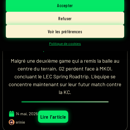
Accepter
Hans Sama : « J’ai toujours
Refuser
hâte de jouer contre KC »,
Voir les préférences
interview avec l’ADC de G2
Esports sur LoL
Politique de cookies
Malgré une deuxième game qui a remis la balle au
centre du terrain, G2 perdent face à MKOI,
concluant le LEC Spring Roadtrip. L'équipe se
concentre maintenant sur leur futur match contre
la KC.
14 mai, 2026
Lire l'article
erinie