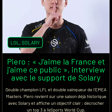
LOL
,
SOLARY
Piero : « J’aime la France et
j’aime ce public », interview
avec le support de Solary
Double champion LFL et double vainqueur de l'EMEA
Masters, Piero revient sur une saison déjà historique
avec Solary et affiche un objectif clair : décrocher
un top 3 à l'eSports World Cup.