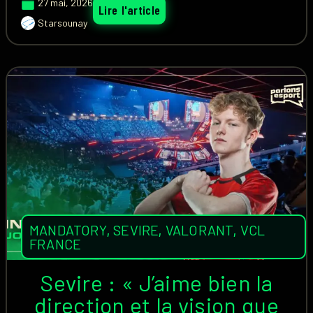
27 mai, 2026
Lire l'article
Starsounay
MANDATORY
,
SEVIRE
,
VALORANT
,
VCL
FRANCE
Sevire : « J’aime bien la
direction et la vision que