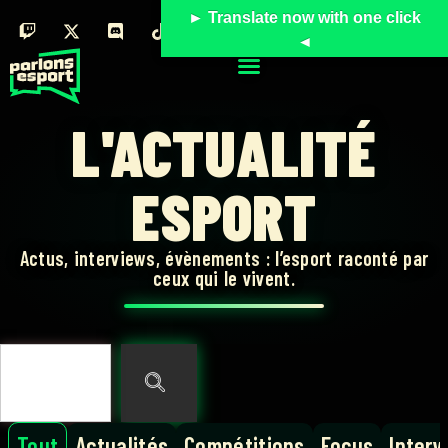
► Translate now with one click
◄
L'ACTUALITÉ
ESPORT
Actus, interviews, évènements : l’esport raconté par
ceux qui le vivent.
Tout
Actualités
Compétitions
Focus
Interv