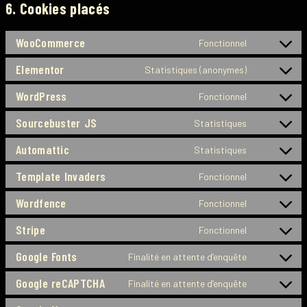
6. Cookies placés
WooCommerce
Fonctionnel
Elementor
Statistiques (anonymes)
WordPress
Fonctionnel
Sourcebuster JS
Statistiques
Automattic
Statistiques
Template Invaders
Fonctionnel
Wordfence
Fonctionnel
Stripe
Fonctionnel
Google Fonts
Finalité en attente d’enquête
Google reCAPTCHA
Finalité en attente d’enquête