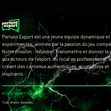
Parlons Esport est une jeune équipe dynamique et
expérimentée, animée par la passion du jeu compét
Notre mission : informer, transmettre et donner la 
aux acteurs de l’esport, du local au professionnel, 
créant des contenus authentiques, accessibles et
inspirants.
©2026 –
DIGICYTES
.
Tous droits réservés.
Me