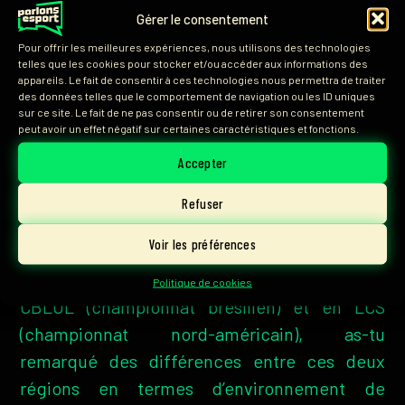
Gérer le consentement
les deux d’excellents joueurs de Lee Sin et
Pour offrir les meilleures expériences, nous utilisons des technologies
celui qui aura l’occasion de le pick, le prendra.
telles que les cookies pour stocker et/ou accéder aux informations des
Je ne pense pas qu’on puisse le
disrespect
une
appareils. Le fait de consentir à ces technologies nous permettra de traiter
des données telles que le comportement de navigation ou les ID uniques
nouvelle fois en lui laissant Lee Sin. Ainsi, nous
sur ce site. Le fait de ne pas consentir ou de retirer son consentement
peut avoir un effet négatif sur certaines caractéristiques et fonctions.
devons bien réfléchir à notre draft : si je peux
le prendre, je le prendrai, mais s’il a
Accepter
l’opportunité de le prendre, ne lui donnons
Refuser
pas.
Voir les préférences
Xander
: Comme tu as évolué à la fois en
Politique de cookies
CBLOL (championnat brésilien) et en LCS
(championnat nord-américain), as-tu
remarqué des différences entre ces deux
régions en termes d’environnement de