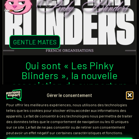
GENTLE MATES
Qui sont « Les Pinky
Blinders », la nouvelle
association de supporters
de Gentle Mates ?
Gérer le consentement
Pour offrir les meilleures expériences, nous utilisons des technologies
Alors que les The Gentle Suits est l'association de
telles que les cookies pour stocker et/ou accéder aux informations des
appareils. Le fait de consentir à ces technologies nous permettra de traiter
supporters présente à tous les événements pour
des données telles que le comportement de navigation ou les ID uniques
soutenir Gentle Mates (M8), une nouvelle
sur ce site. Le fait de ne pas consentir ou de retirer son consentement
peut avoir un effet négatif sur certaines caractéristiques et fonctions.
organisation vient de naître. Membres, identité,