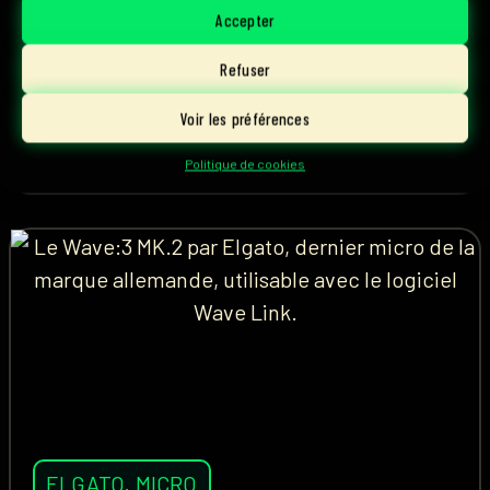
rivalité... Les Pinky Blinders se présentent chez
Accepter
Parlons Esport.
Refuser
Voir les préférences
1 août, 2026
Lire l'article
Ascky
Politique de cookies
ELGATO
,
MICRO