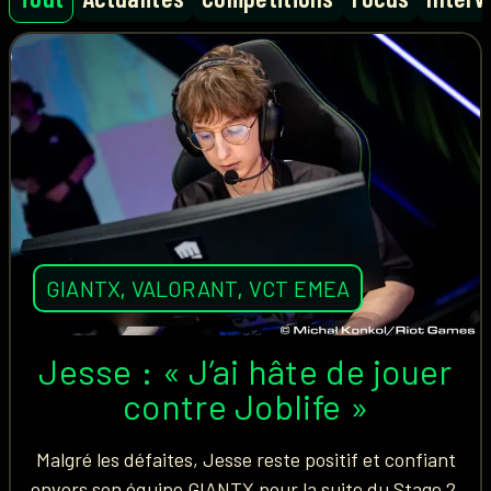
GIANTX
,
VALORANT
,
VCT EMEA
Jesse : « J’ai hâte de jouer
contre Joblife »
Malgré les défaites, Jesse reste positif et confiant
envers son équipe GIANTX pour la suite du Stage 2.