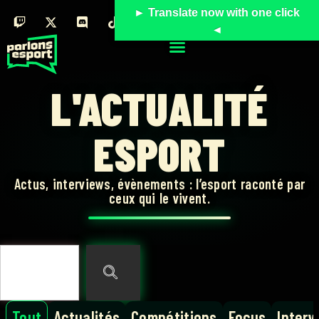
► Translate now with one click
◄
L'ACTUALITÉ
ESPORT
Actus, interviews, évènements : l’esport raconté par
ceux qui le vivent.
Tout
Actualités
Compétitions
Focus
Interv