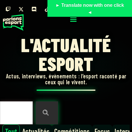
► Translate now with one click
◄
L'ACTUALITÉ
ESPORT
Actus, interviews, évènements : l’esport raconté par
ceux qui le vivent.
Tout
Actualités
Compétitions
Focus
Interv