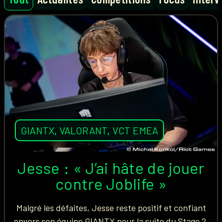
GIANTX
,
VALORANT
,
VCT EMEA
Jesse : « J’ai hâte de jouer
contre Joblife »
Malgré les défaites, Jesse reste positif et confiant
envers son équipe GIANTX pour la suite du Stage 2.