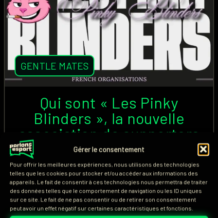
GENTLE MATES
Qui sont « Les Pinky
Blinders », la nouvelle
association de supporters
de Gentle Mates ?
Gérer le consentement
Pour offrir les meilleures expériences, nous utilisons des technologies
Alors que les The Gentle Suits est l'association de
telles que les cookies pour stocker et/ou accéder aux informations des
appareils. Le fait de consentir à ces technologies nous permettra de traiter
supporters présente à tous les événements pour
des données telles que le comportement de navigation ou les ID uniques
soutenir Gentle Mates (M8), une nouvelle
sur ce site. Le fait de ne pas consentir ou de retirer son consentement
peut avoir un effet négatif sur certaines caractéristiques et fonctions.
organisation vient de naître. Membres, identité,