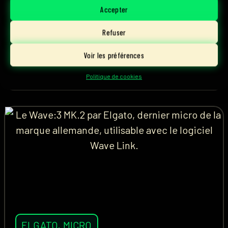
rivalité... Les Pinky Blinders se présentent chez
Accepter
Parlons Esport.
Refuser
Voir les préférences
1 août, 2026
Lire l'article
Ascky
Politique de cookies
ELGATO
,
MICRO