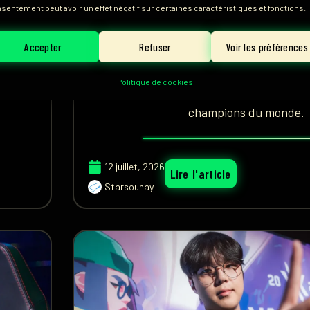
ui
avec la peur, puis o
sentement peut avoir un effet négatif sur certaines caractéristiques et fonctions.
réveillés »
Accepter
Refuser
Voir les préférences
t sur ce
En s’imposant face à Nongshim RedFor
tables
décroche son billet pour la finale de l’Es
Politique de cookies
l’équipe affrontera NRG, tenants du ti
champions du monde.
12 juillet, 2026
Lire l'article
Starsounay