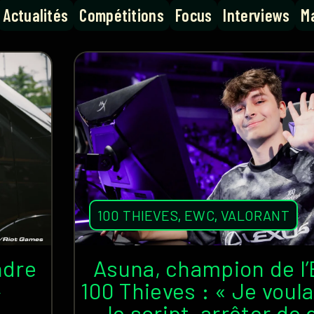
Actualités
Compétitions
Focus
Interviews
Ma
100 THIEVES
,
EWC
,
VALORANT
ndre
Asuna, champion de l
»
100 Thieves : « Je voul
le script, arrêter de