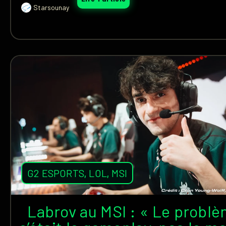
Starsounay
G2 ESPORTS
,
LOL
,
MSI
Labrov au MSI : « Le problè