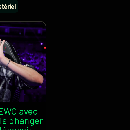
tériel
’EWC avec
ais changer
 décevoir