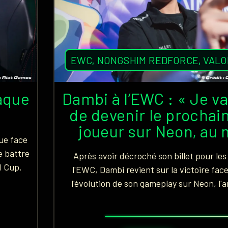
EWC
,
NONGSHIM REDFORCE
,
VAL
haque
Dambi à l’EWC : « Je v
de devenir le prochai
joueur sur Neon, au
ue face
e battre
Après avoir décroché son billet pour les
d Cup.
l'EWC, Dambi revient sur la victoire face
l'évolution de son gameplay sur Neon, l'