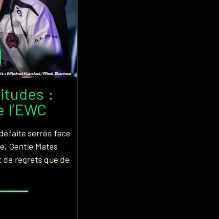
itudes :
de l’EWC
défaite serrée face
e, Gentle Mates
t de regrets que de