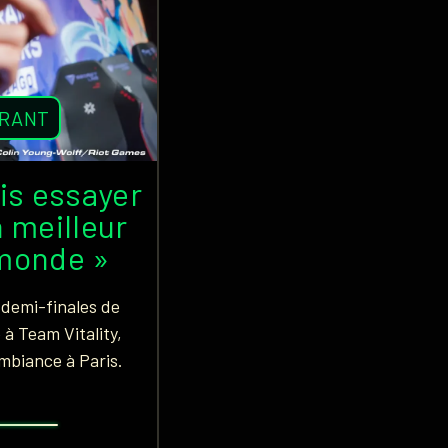
ORANT
ais essayer
n meilleur
 monde »
 demi-finales de
 à Team Vitality,
ambiance à Paris.