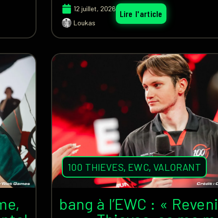
12 juillet, 2026
Lire l'article
Loukas
100 THIEVES
,
EWC
,
VALORANT
me,
bang à l’EWC : « Reven