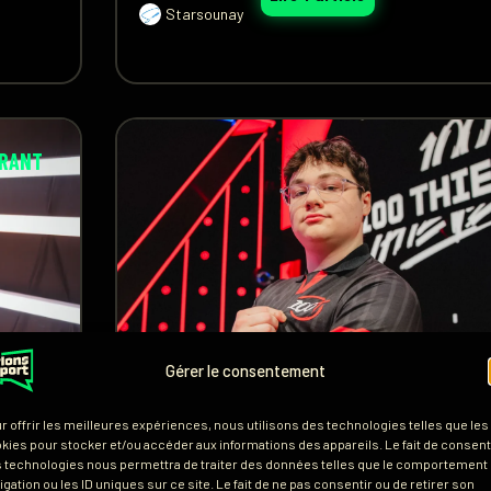
Starsounay
RANT
100 THIEVES
Gérer le consentement
,
EWC
,
VALORANT
r offrir les meilleures expériences, nous utilisons des technologies telles que les
2 et
Timotino à l’EWC : « 
kies pour stocker et/ou accéder aux informations des appareils. Le fait de consenti
 technologies nous permettra de traiter des données telles que le comportement
igation ou les ID uniques sur ce site. Le fait de ne pas consentir ou de retirer son