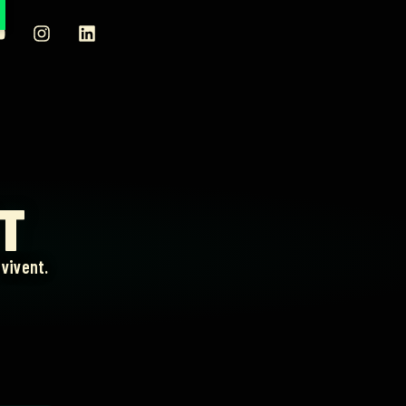
RT
vivent.