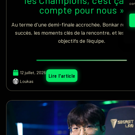
les Champions, c’est ça q
con
compte pour nous »
Au terme d'une demi-finale accrochée, Bonkar revien
succès, les moments clés de la rencontre, et les véri
objectifs de l'équipe.
12 juillet, 2026
Lire l'article
Loukas