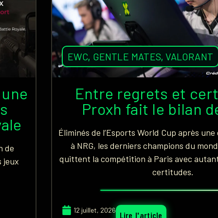
EWC
,
GENTLE MATES
,
VALORANT
 une
Entre regrets et cert
es
Proxh fait le bilan 
yale
Éliminés de l’Esports World Cup après une 
à NRG, les derniers champions du mond
n de
quittent la compétition à Paris avec autan
 jeux
certitudes.
12 juillet, 2026
Lire l'article