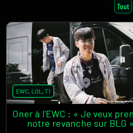
Tout
EWC
,
LOL
,
T1
Oner à l’EWC : « Je veux pre
notre revanche sur BLG 