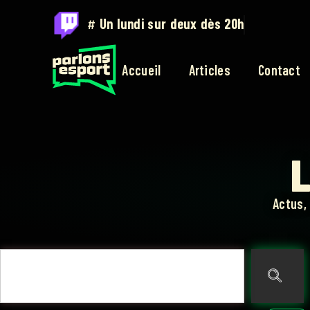
#
Sur twitch.tv/parlons_esport
Accueil
Articles
Contact
L
Actus,