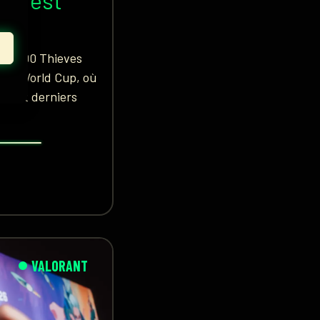
n s’est
ce, 100 Thieves
ports World Cup, où
tre et derniers
VALORANT