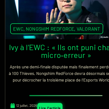
EWC
,
NONGSHIM REDFORCE
,
VALORANT
Ivy à l’EWC : « Ils ont puni c
micro‑erreur »
Après une demi‑finale disputée mais finalement perd
à 100 Thieves, Nongshim RedForce devra désormais s
pour décrocher la troisième place de l’Esports Worl
12 juillet, 2026
Lire l'article