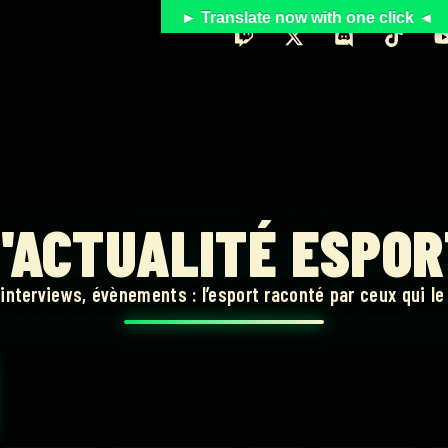
► Translate now with one click ◄
'ACTUALITÉ ESPO
 interviews, évènements : l’esport raconté par ceux qui le 