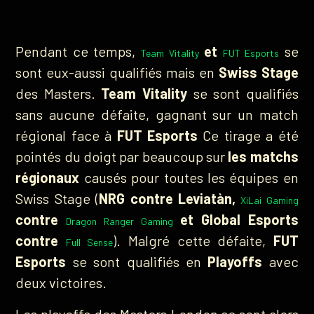
Pendant ce temps,
et
se
Team Vitality
FUT Esports
sont eux-aussi qualifiés mais en
Swiss Stage
des Masters.
Team Vitality
se sont qualifiés
sans aucune défaite, gagnant sur un match
régional face à
FUT Esports
Ce tirage a été
pointés du doigt par beaucoup sur
les matchs
régionaux
causés pour toutes les équipes en
Swiss Stage (
NRG contre Leviatàn,
XiLai Gaming
contre
et Global Esports
Dragon Ranger Gaming
contre
). Malgré cette défaite,
FUT
Full Sense
Esports
se sont qualifiés en
Playoffs
avec
deux victoires.
Les playoffs des Masters London se sont alors