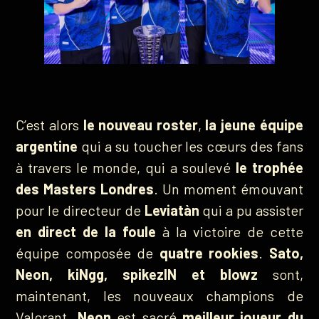
C’est alors
le nouveau roster
,
la jeune équipe
argentine
qui a su toucher les cœurs des fans
à travers le monde, qui a soulevé
le trophée
des Masters Londres
. Un moment émouvant
pour le directeur de
Leviatàn
qui a pu assister
en direct de la foule
à la victoire de cette
équipe composée de
quatre rookies
.
Sato,
Neon, kiNgg, spikezIN et blowz
sont,
maintenant, les nouveaux champions de
Valorant.
Neon
est sacré
meilleur joueur du