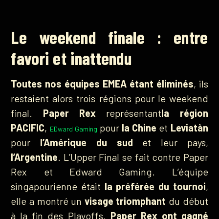
Le weekend finale : entre
favori et inattendu
Toutes nos équipes EMEA étant éliminés
, ils
restaient alors trois régions pour le weekend
final.
Paper Rex
représentant
la région
PACIFIC
,
pour
la Chine
et
Leviatàn
EDward Gaming
pour
l’Amérique
du sud
et leur pays,
l’Argentine
. L’Upper Final se fait contre Paper
Rex et Edward Gaming. L’équipe
singapourienne était
la préférée du tournoi
,
elle a montré un
visage triomphant
du début
à la fin des Playoffs.
Paper Rex ont gagné