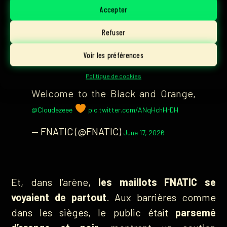
saison
. Alors, un nouveau joueur titulaire est
Accepter
arrivé dans l’équipe anglaise :
Cloud
,
ancien
Refuser
In-Game Leader et Initiator de Giant X.
Voir les préférences
Cat (or elephant?) is out of the bag.
Politique de cookies
Welcome to the Black and Orange,
@Cloudezeee
pic.twitter.com/ANqHchHrDH
— FNATIC (@FNATIC)
June 17, 2026
Et, dans l’arène,
les maillots FNATIC se
voyaient de partout
. Aux barrières comme
dans les sièges, le public était
parsemé