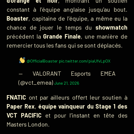
d’orange et noir
, montrant un soutien
constant à l’équipe anglaise jusqu’au bout.
Boaster
, capitaine de l’équipe, a même eu la
chance de jouer le temps du
showmatch
précédent la
Grande Finale
, une manière de
remercier tous les fans qui se sont déplacés.
@OfficialBoaster
pic.twitter.com/piaUfvLpOX
— VALORANT Esports EMEA
(@vct_emea)
June 21, 2026
FNATIC
ont par ailleurs offert leur soutien à
Paper Rex
,
équipe vainqueur du Stage 1 des
VCT PACIFIC
et pour l’instant en tête des
Masters London.