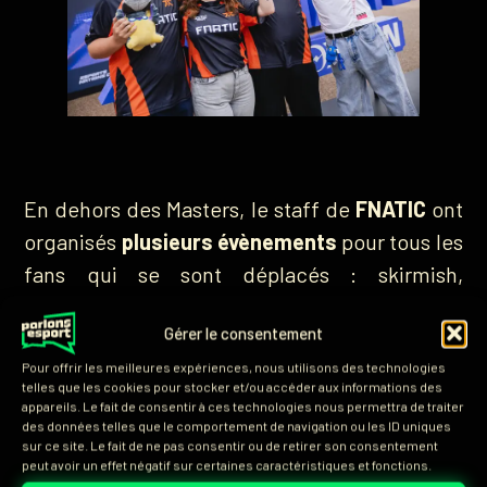
En dehors des Masters, le staff de
FNATIC
ont
organisés
plusieurs évènements
pour tous les
fans qui se sont déplacés : skirmish,
watchparty, meet & greet, les fans
FNATIC
ont
Gérer le consentement
eu la chance de rencontrer leur équipe
malgré tout. Dans tous ces évènements,
Pour offrir les meilleures expériences, nous utilisons des technologies
telles que les cookies pour stocker et/ou accéder aux informations des
l’équipe en a profité pour faire une annonce
appareils. Le fait de consentir à ces technologies nous permettra de traiter
des données telles que le comportement de navigation ou les ID uniques
bien particulière :
Veqaj
ne reviendra toujours
sur ce site. Le fait de ne pas consentir ou de retirer son consentement
pas dans
le roster actif pour le reste de la
peut avoir un effet négatif sur certaines caractéristiques et fonctions.