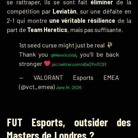
se rattraper, ils se sont fait
éliminer
de la
compétition par
Leviatàn
, sur une défaite en
2-1 qui montre
une véritable résilience
de la
part de
Team Heretics
, mais pas suffisante.
1st seed curse might just be real
Thank you
, you'll be back
@HereticsVal
stronger
pic.twitter.com/eDeQTmTC91
— VALORANT Esports EMEA
(@vct_emea)
June 14, 2026
FUT Esports, outsider des
Masters de Londres ?