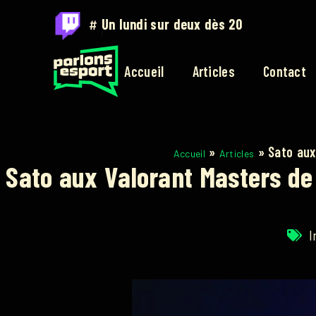
#
Sur twitch.tv/parlons_esport
Accueil
Articles
Contact
»
»
Sato aux
Accueil
Articles
Sato aux Valorant Masters de 
I