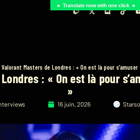
► Translate now with one click ◄
 Valorant Masters de Londres : « On est là pour s’amuser
Londres : « On est là pour s’
»
nterviews
16 juin, 2026
Stars