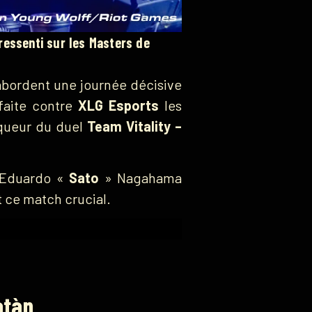
ressenti sur les Masters de
 abordent une journée décisive
faite contre
XLG Esports
les
inqueur du duel
Team Vitality –
, Eduardo «
Sato
» Nagahama
t ce match crucial.
atàn