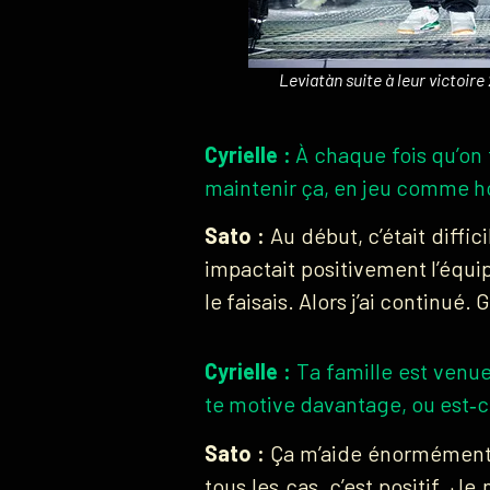
Leviatàn suite à leur victoir
Cyrielle :
À chaque fois qu’on 
maintenir ça, en jeu comme ho
Sato :
Au début, c’était diffici
impactait positivement l’équip
le faisais. Alors j’ai continué
Cyrielle :
Ta famille est venue
te motive davantage, ou est‑c
Sato :
Ça m’aide énormément. 
tous les cas, c’est positif. J