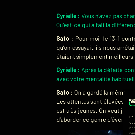
Cyrielle :
Vous n’avez pas chan
Qu’est‑ce qui a fait la différen
Sato :
Pour moi, le 13–1 cont
qu’on essayait, ils nous arrêta
étaient simplement meilleurs 
Cyrielle :
Après la défaite con
avec votre mentalité habituell
Sato :
On a gardé la même ment
Les attentes sont élevées pa
est très jeunes. On veut juste
Pou
d’aborder ce genre d’événem
coo
ces
nav