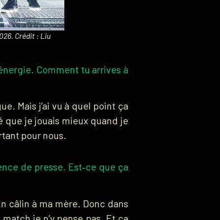
26. Crédit : Liu
’énergie. Comment tu arrives à
ue. Mais j’ai vu à quel point ça
ué que je jouais mieux quand je
ortant pour nous.
rence de presse. Est‑ce que ça
un câlin à ma mère. Donc dans
n match je n’y pense pas. Et ça