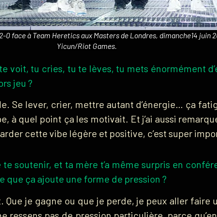
e 2-0 face à Team Heretics aux Masters de Londres, dimanche14 juin 20
Yicun/Riot Games.
te voit, tu cries, tu te lèves, tu mets énormément d
rs jeu ?
le. Se lever, crier, mettre autant d’énergie… ça fatig
e, à quel point ça les motivait. Et j’ai aussi remarq
. Garder cette vibe légère et positive, c’est super imp
 te soutenir, et ta mère t’a même surpris en confé
e que ça ajoute une forme de pression ?
Que je gagne ou que je perde, je peux aller faire 
e ne ressens pas de pression particulière, parce qu’e