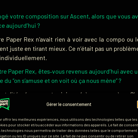
gé votre composition sur Ascent, alors que vous avie
ce aujourd’hui ?
re Paper Rex n’avait rien à voir avec la compo ou 
ient juste en tirant mieux. Ce n’était pas un problème 
individuellement.
tre Paper Rex, êtes‑vous revenus aujourd’hui avec u
e du “on s’amuse et on voit où ça nous mène” ?
alité : s’amuser et voir jusqu’où ça nous mène. C’es
rce qu’on est une bonne équipe, mais en même temps
Gérer le consentement
 profiter, jouer notre jeu, et honnêtement je pense
r offrir les meilleures expériences, nous utilisons des technologies telles que les
ent.
kies pour stocker et/ou accéder aux informations des appareils. Le fait de consenti
 technologies nous permettra de traiter des données telles que le comportement
igation ou les ID uniques sur ce site. Le fait de ne pas consentir ou de retirer son