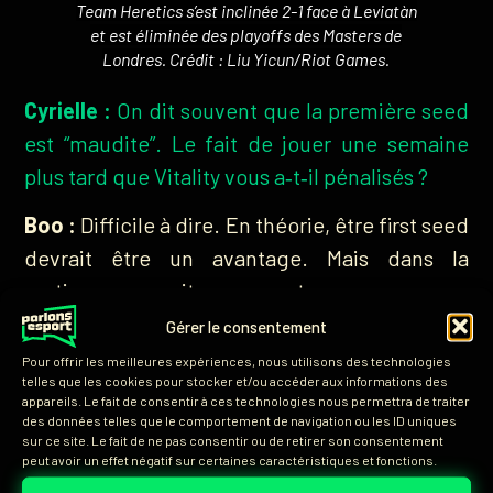
Team Heretics s’est inclinée 2-1 face à Leviatàn
et est éliminée des playoffs des Masters de
Londres. Crédit : Liu Yicun/Riot Games.
Cyrielle :
On dit souvent que la première seed
est “maudite”. Le fait de jouer une semaine
plus tard que Vitality vous a‑t‑il pénalisés ?
Boo :
Difficile à dire. En théorie, être first seed
devrait être un avantage. Mais dans la
pratique, on voit encore et encore que ce
n’est pas si simple. Si on avait joué la phase
Gérer le consentement
suisse, peut‑être qu’on aurait été meilleurs
Pour offrir les meilleures expériences, nous utilisons des technologies
telles que les cookies pour stocker et/ou accéder aux informations des
aujourd’hui. Mais si on avait joué comme on l’a
appareils. Le fait de consentir à ces technologies nous permettra de traiter
fait contre Vitality, on aurait probablement
des données telles que le comportement de navigation ou les ID uniques
sur ce site. Le fait de ne pas consentir ou de retirer son consentement
perdu nos matchs de groupes et on ne serait
peut avoir un effet négatif sur certaines caractéristiques et fonctions.
même pas arrivés en playoffs. Je pense