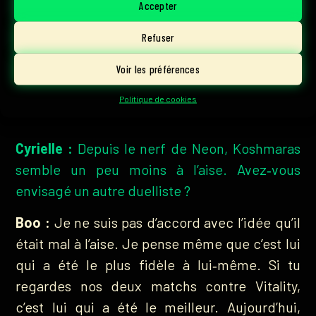
Accepter
surtout qu’on n’a pas utilisé notre temps
Refuser
comme il fallait. On a fait des choses inutiles,
et le momentum de notre victoire en Stage 1
Voir les préférences
s’est dissipé. Ce sont nos erreurs, pas celles du
Politique de cookies
format.
Cyrielle :
Depuis le nerf de Neon, Koshmaras
semble un peu moins à l’aise. Avez‑vous
envisagé un autre duelliste ?
Boo :
Je ne suis pas d’accord avec l’idée qu’il
était mal à l’aise. Je pense même que c’est lui
qui a été le plus fidèle à lui‑même. Si tu
regardes nos deux matchs contre Vitality,
c’est lui qui a été le meilleur. Aujourd’hui,