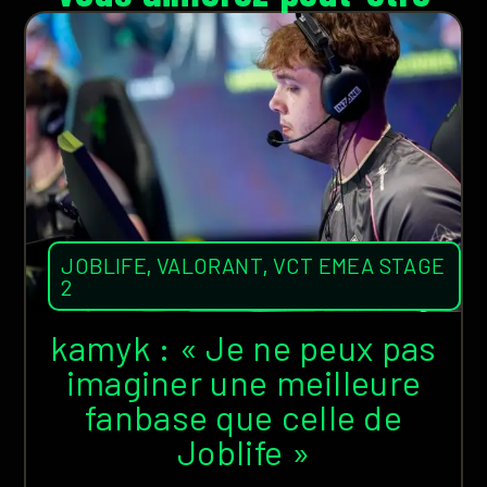
JOBLIFE
,
VALORANT
,
VCT EMEA STAGE
2
kamyk : « Je ne peux pas
imaginer une meilleure
fanbase que celle de
Joblife »