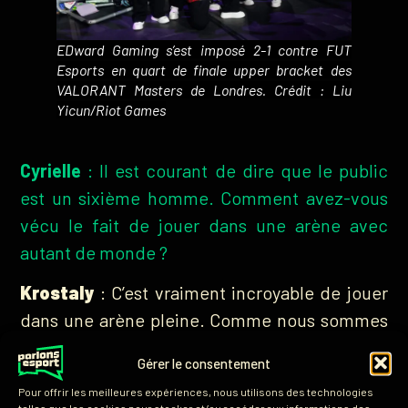
EDward Gaming s’est imposé 2-1 contre FUT
Esports en quart de finale upper bracket des
VALORANT Masters de Londres.
Crédit : Liu
Yicun/Riot Games
Cyrielle
: Il est courant de dire que le public
est un sixième homme. Comment avez-vous
vécu le fait de jouer dans une arène avec
autant de monde ?
Krostaly
: C’est vraiment incroyable de jouer
dans une arène pleine. Comme nous sommes
une équipe turque dans un événement
Gérer le consentement
international, c’est souvent nos adversaires
Pour offrir les meilleures expériences, nous utilisons des technologies
qui sont supportés. Qu’on gagne ou qu’on
telles que les cookies pour stocker et/ou accéder aux informations des