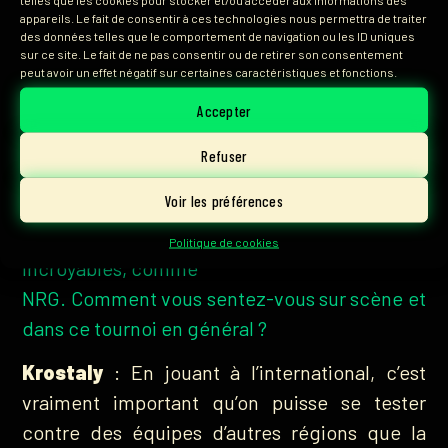
appareils. Le fait de consentir à ces technologies nous permettra de traiter
perde un round on entendait vraiment les fans
des données telles que le comportement de navigation ou les ID uniques
crier et on ne s’attendait pas à entendre si fort
sur ce site. Le fait de ne pas consentir ou de retirer son consentement
peut avoir un effet négatif sur certaines caractéristiques et fonctions.
le public mais ça ne nous a pas perturbé. On
Accepter
préfère qu’il y ait beaucoup de ferveur plutôt
que de jouer dans une arène vide.
Refuser
Voir les préférences
Cyrielle
: C’est votre premier événement
international. Vous avez battu des noms
Politique de cookies
incroyables, comme
NRG. Comment vous sentez-vous sur scène et
dans ce tournoi en général ?
Krostaly
: En jouant à l’international, c’est
vraiment important qu’on puisse se tester
contre des équipes d’autres régions que la