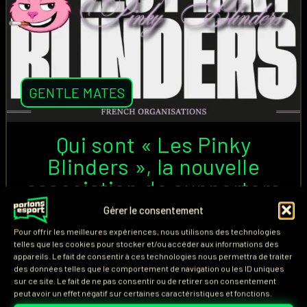
GENTLE MATES
Qui sont « Les Pinky
Blinders », la nouvelle
association de supporters
de Gentle Mates ?
Gérer le consentement
Pour offrir les meilleures expériences, nous utilisons des technologies
Alors que les The Gentle Suits est l'association de
telles que les cookies pour stocker et/ou accéder aux informations des
appareils. Le fait de consentir à ces technologies nous permettra de traiter
supporters présente à tous les événements pour
des données telles que le comportement de navigation ou les ID uniques
soutenir Gentle Mates (M8), une nouvelle
sur ce site. Le fait de ne pas consentir ou de retirer son consentement
peut avoir un effet négatif sur certaines caractéristiques et fonctions.
organisation vient de naître. Membres, identité,