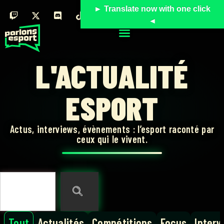
► Translate now with one click
◄
L'ACTUALITÉ
ESPORT
Actus, interviews, évènements : l’esport raconté par
ceux qui le vivent.
Tout
Actualités
Compétitions
Focus
Interv