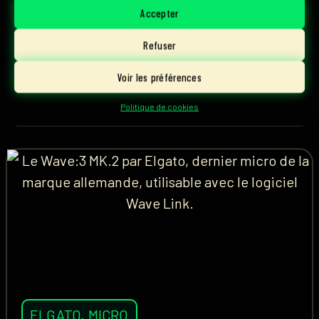
rivalité... Les Pinky Blinders se présentent chez
Accepter
Parlons Esport.
Refuser
Voir les préférences
1 août, 2026
Lire l'article
Ascky
Politique de cookies
ELGATO
,
MICRO