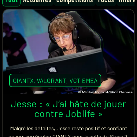
GIANTX
,
VALORANT
,
VCT EMEA
Jesse : « J’ai hâte de jouer
contre Joblife »
Malgré les défaites, Jesse reste positif et confiant
envers son équipe GIANTX pour la suite du Stage 2.