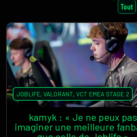
Tout
JOBLIFE
,
VALORANT
,
VCT EMEA STAGE 2
kamyk : « Je ne peux pa
imaginer une meilleure fan
que celle de Joblife »