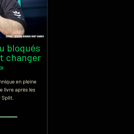
eu bloqués
ait changer
»
hnique en pleine
e livre après les
Split.