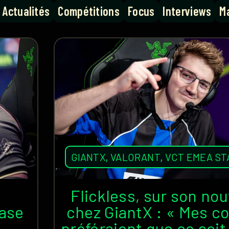
Actualités
Compétitions
Focus
Interviews
Ma
GIANTX
,
VALORANT
,
VCT EMEA ST
s
Flickless, sur son nou
base
chez GiantX : « Mes c
préféraient que ce soit 