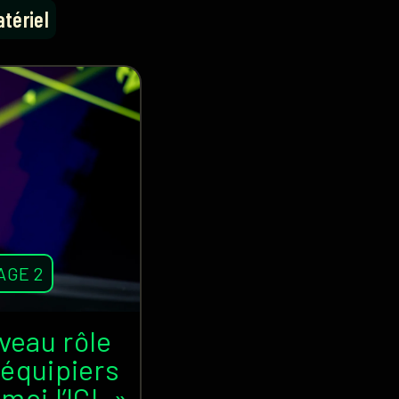
tériel
AGE 2
veau rôle
oéquipiers
moi l’IGL »