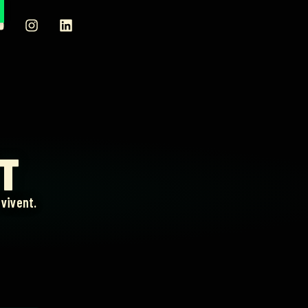
RT
vivent.