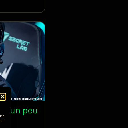
nus un peu
»
r à
 de