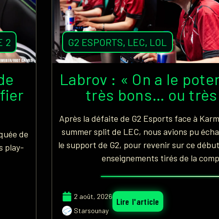
E 2
G2 ESPORTS
,
LEC
,
LOL
 de
Labrov : « On a le poten
fier
très bons… ou très
Après la défaite de G2 Esports face à Karm
summer split de LEC, nous avions pu éch
nquée de
le support de G2, pour revenir sur ce début
s play-
enseignements tirés de la comp
2 août, 2026
Lire l'article
Starsounay