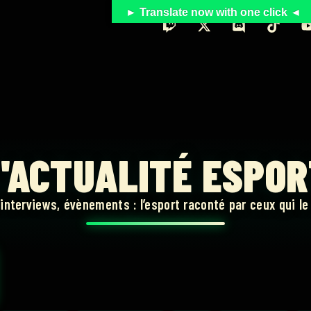
► Translate now with one click ◄
'ACTUALITÉ ESPO
 interviews, évènements : l’esport raconté par ceux qui le 