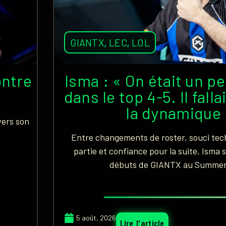
GIANTX
,
LEC
,
LOL
ontre
Isma : « On était un p
dans le top 4-5. Il fall
la dynamique 
vers son
Entre changements de roster, souci tec
partie et confiance pour la suite, Isma s
débuts de GIANTX au Summer 
5 août, 2026
Lire l'article