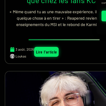
que chez les fans KC »
con
« Même quand tu as une mauvaise expérience, il y a t
quelque chose à en tirer » : Reapered revient sur
enseignements du MSI et le rebond de Karmine C
3 août, 2026
Lire l'article
Loukas