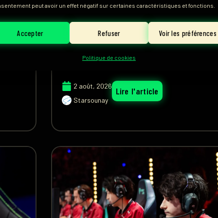
sentement peut avoir un effet négatif sur certaines caractéristiques et fonctions.
Yike, jungler de la Karmine Corp s'était a
pour répondre à nos questions. Rencont
oujours
Accepter
Refuser
Voir les préférences
prodiges de sa génératio
 les
orp.
Politique de cookies
2 août, 2026
Lire l'article
Starsounay