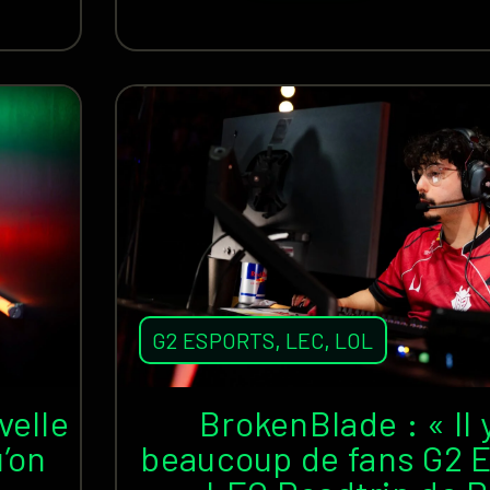
G2 ESPORTS
,
LEC
,
LOL
velle
BrokenBlade : « Il 
u’on
beaucoup de fans G2 E