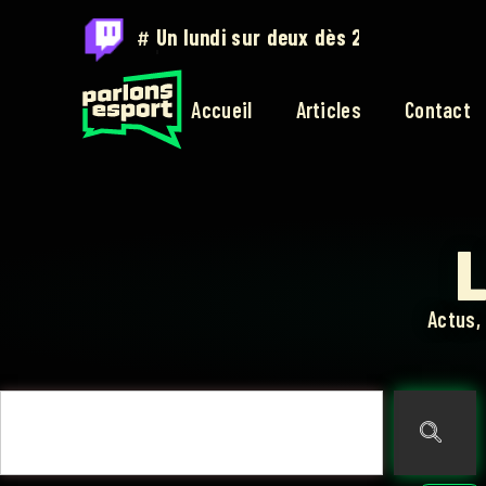
#
Sur twitch.tv/parlons_esport
Accueil
Articles
Contact
L
Actus,