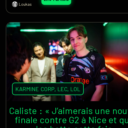
Loukas
KARMINE CORP
,
LEC
,
LOL
Caliste : « J’aimerais une nou
finale contre G2 à Nice et q