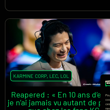
KARMINE CORP
,
LEC
,
LOL
Reapered : « En 10 ans d’esp
Pou
je n’ai jamais vu autant de pa
coo
ces
nav