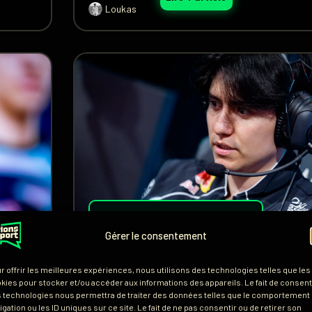
Loukas
KARMINE CORP
,
LEC
,
LOL
Gérer le consentement
ort,
Yike : « G2 sont deve
r offrir les meilleures expériences, nous utilisons des technologies telles que les
ssion
moins forts 
kies pour stocker et/ou accéder aux informations des appareils. Le fait de consenti
 technologies nous permettra de traiter des données telles que le comportement
igation ou les ID uniques sur ce site. Le fait de ne pas consentir ou de retirer son