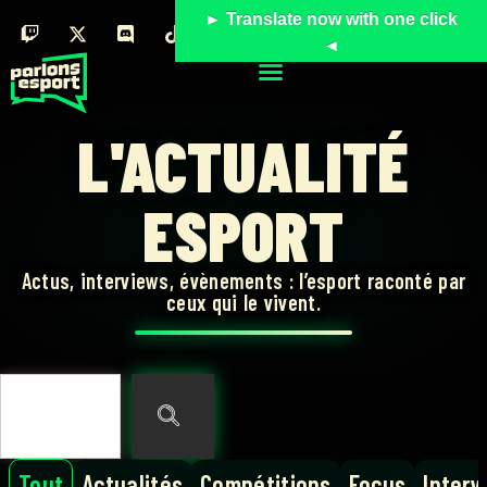
► Translate now with one click
◄
L'ACTUALITÉ
ESPORT
Actus, interviews, évènements : l’esport raconté par
ceux qui le vivent.
Tout
Actualités
Compétitions
Focus
Interv