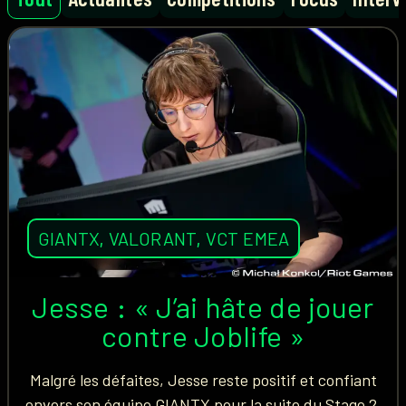
GIANTX
,
VALORANT
,
VCT EMEA
Jesse : « J’ai hâte de jouer
contre Joblife »
Malgré les défaites, Jesse reste positif et confiant
envers son équipe GIANTX pour la suite du Stage 2.