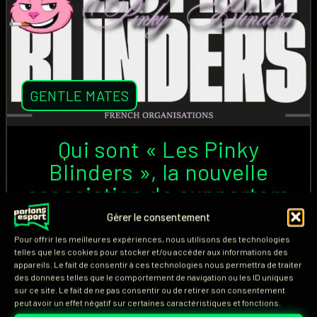
GENTLE MATES
Qui sont « Les Pinky
Blinders », la nouvelle
association de supporters
de Gentle Mates ?
Gérer le consentement
Pour offrir les meilleures expériences, nous utilisons des technologies
Alors que les The Gentle Suits est l'association de
telles que les cookies pour stocker et/ou accéder aux informations des
appareils. Le fait de consentir à ces technologies nous permettra de traiter
supporters présente à tous les événements pour
des données telles que le comportement de navigation ou les ID uniques
soutenir Gentle Mates (M8), une nouvelle
sur ce site. Le fait de ne pas consentir ou de retirer son consentement
peut avoir un effet négatif sur certaines caractéristiques et fonctions.
organisation vient de naître. Membres, identité,