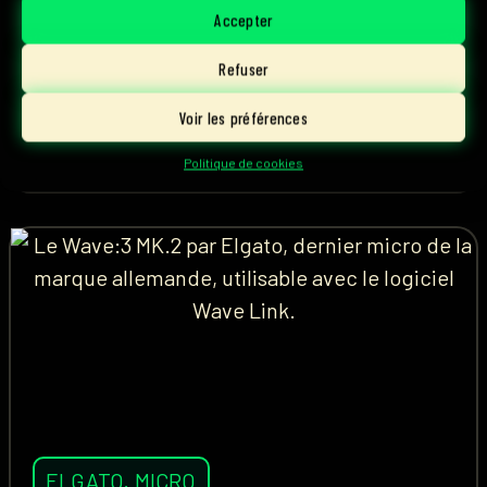
rivalité... Les Pinky Blinders se présentent chez
Accepter
Parlons Esport.
Refuser
Voir les préférences
1 août, 2026
Lire l'article
Ascky
Politique de cookies
ELGATO
,
MICRO