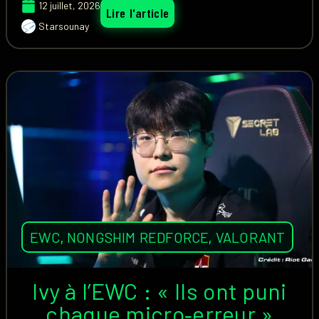
12 juillet, 2026
Lire l'article
Starsounay
EWC
,
NONGSHIM REDFORCE
,
VALORANT
Ivy à l’EWC : « Ils ont puni
chaque micro‑erreur »