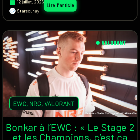
12 juillet, 2026
Lire l'article
Starsounay
VALORANT
EWC
,
NRG
,
VALORANT
Bonkar à l’EWC : « Le Stage 2
et les Champions, c’est ça