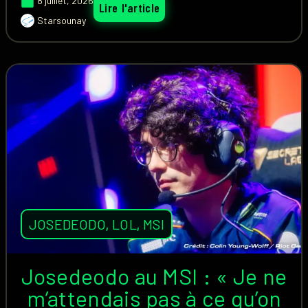
8 juillet, 2026
Lire l'article
Starsounay
JOSEDEODO
,
LOL
,
MSI
Josedeodo au MSI : « Je ne
m’attendais pas à ce qu’on