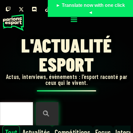
► Translate now with one click
◄
L'ACTUALITÉ
ESPORT
Actus, interviews, évènements : l’esport raconté par
ceux qui le vivent.
Tout
Actualités
Compétitions
Focus
Interv