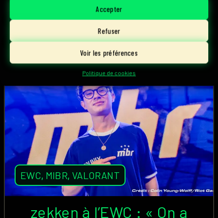
Accepter
12 juillet, 2026
Lire l'article
Refuser
Starsounay
Voir les préférences
Politique de cookies
EWC
,
MIBR
,
VALORANT
zekken à l’EWC : « On a