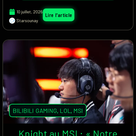
10 juillet, 2026
Lire l'article
Starsounay
BILIBILI GAMING
,
LOL
,
MSI
Knight au MSI : « Notre