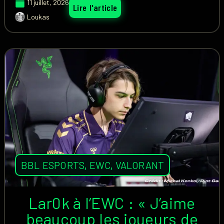
11 juillet, 2026
Lire l'article
Loukas
BBL ESPORTS
,
EWC
,
VALORANT
Lar0k à l’EWC : « J’aime
beaucoup les joueurs de