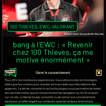
100 THIEVES
,
EWC
,
VALORANT
bang à l’EWC : « Revenir
chez 100 Thieves, ça me
motive énormément »
Vainqueurs hier de leur rencontre face à MIBR à
Gérer le consentement
l’Esports World Cup, 100 Thieves ont signé une
Pour offrir les meilleures expériences, nous utilisons des technologies
prestation solide qui leur permettait d’aborder ce
telles que les cookies pour stocker et/ou accéder aux informations des
appareils. Le fait de consentir à ces technologies nous permettra de traiter
samedi avec un enjeu majeur : décrocher une place
des données telles que le comportement de navigation ou les ID uniques
en grande finale du tournoi Valorant.
sur ce site. Le fait de ne pas consentir ou de retirer son consentement
peut avoir un effet négatif sur certaines caractéristiques et fonctions.