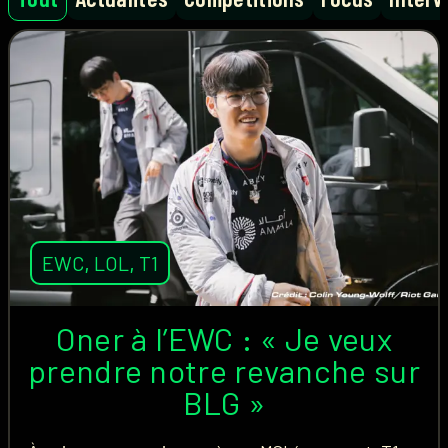
EWC
,
LOL
,
T1
Oner à l’EWC : « Je veux
prendre notre revanche sur
BLG »