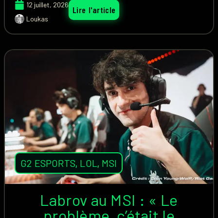
12 juillet, 2026
Lire l'article
Loukas
G2 ESPORTS
,
LOL
,
MSI
Labrov au MSI : « Le
problème, c’était le