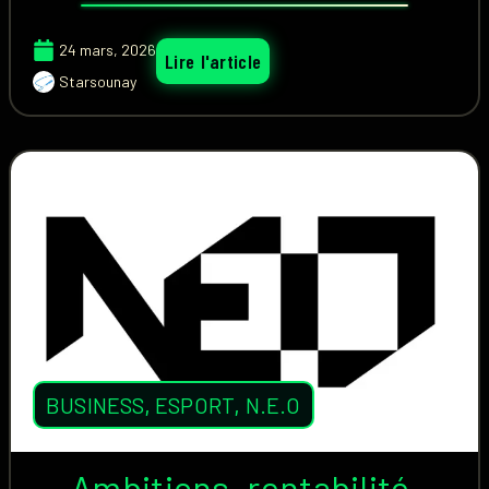
24 mars, 2026
Lire l'article
Starsounay
BUSINESS
,
ESPORT
,
N.E.O
Ambitions, rentabilité,