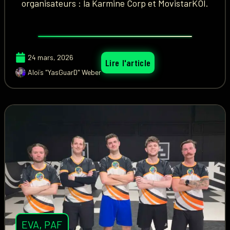
organisateurs : la Karmine Corp et MovistarKOI.
24 mars, 2026
Lire l'article
Aloïs "YasGuarD" Weber
EVA
,
PAF