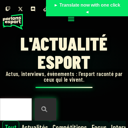
► Translate now with one click
◄
L'ACTUALITÉ
ESPORT
Actus, interviews, évènements : l’esport raconté par
ceux qui le vivent.
Tout
Actualités
Compétitions
Focus
Interv