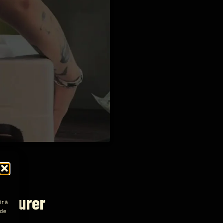
ur durer
r à
 de