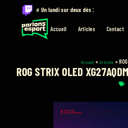
#
Sur twitch.tv/parlons_esport
Accueil
Articles
Contact
»
»
ROG
Accueil
Articles
ROG STRIX OLED XG27AQDMG