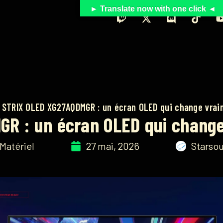
► Translate now with one click ◄
 STRIX OLED XG27AQDMGR : un écran OLED qui change vraim
R : un écran OLED qui change 
Matériel
27 mai, 2026
Starso