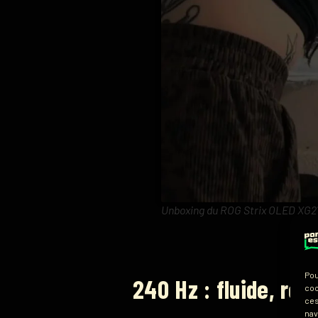
Unboxing du ROG Strix OLED X
Pou
240 Hz : fluide, réa
coo
ces
nav