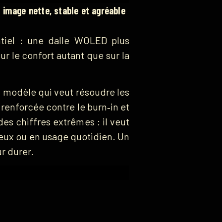
 image nette, stable et agréable
ntiel : une dalle WOLED plus
r le confort autant que sur la
n modèle qui veut résoudre les
 renforcée contre le burn‑in et
s chiffres extrêmes : il veut
veux ou en usage quotidien. Un
r durer.