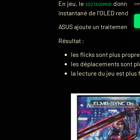
En jeu, le
donne imm
con
XG27AQDMGR
instantané de l’OLED rendent 
ASUS ajoute un traitement anti
Résultat :
les flicks sont plus propre
les déplacements sont pl
la lecture du jeu est plus 