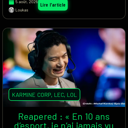
5 août, 2026
Lire l'article
Loukas
KARMINE CORP
,
LEC
,
LOL
Reapered : « En 10 ans
d’esport, je n’ai jamais vu