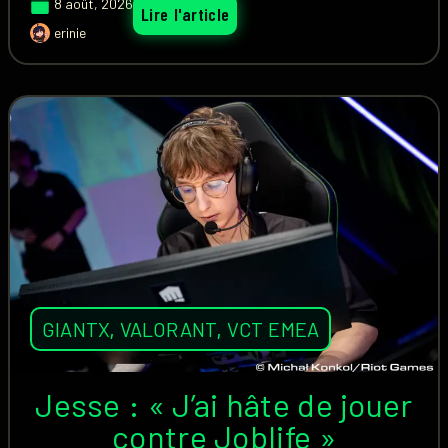
8 août, 2026
Lire l'article
erinie
GIANTX
,
VALORANT
,
VCT EMEA
Jesse : « J’ai hâte de jouer
contre Joblife »