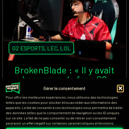
G2 ESPORTS
,
LEC
,
LOL
BrokenBlade : « Il y avait
beaucoup de fans G2
Esports au LEC Roadtrip de
Gérer le consentement
Paris »
Pour offrir les meilleures expériences, nous utilisons des technologies
telles que les cookies pour stocker et/ou accéder aux informations des
appareils. Le fait de consentir à ces technologies nous permettra de traiter
Retour sur les mots de BrokenBlade après la victoire
des données telles que le comportement de navigation ou les ID uniques
sur ce site. Le fait de ne pas consentir ou de retirer son consentement
de G2 Esports face à Team Vitality en LEC Summer
peut avoir un effet négatif sur certaines caractéristiques et fonctions.
2026.