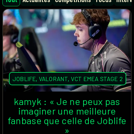
JOBLIFE
,
VALORANT
,
VCT EMEA STAGE 2
kamyk : « Je ne peux pas
imaginer une meilleure
fanbase que celle de Joblife
»