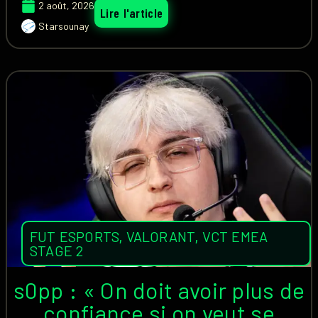
2 août, 2026
Lire l'article
Starsounay
FUT ESPORTS
,
VALORANT
,
VCT EMEA
STAGE 2
s0pp : « On doit avoir plus de
confiance si on veut se