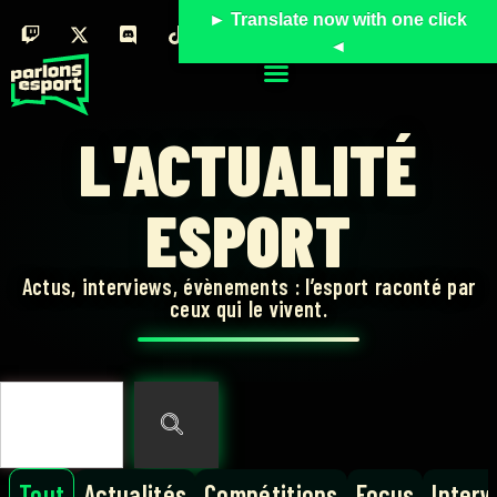
► Translate now with one click
◄
L'ACTUALITÉ
ESPORT
Actus, interviews, évènements : l’esport raconté par
ceux qui le vivent.
Tout
Actualités
Compétitions
Focus
Interv