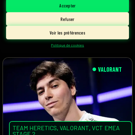
Accepter
Refuser
2 août, 2026
Lire l'article
Voir les préférences
Loukas
Politique de cookies
VALORANT
TEAM HERETICS
,
VALORANT
,
VCT EMEA
STAGE 2