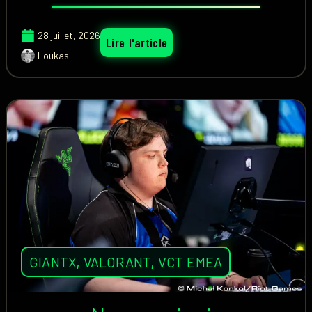
28 juillet, 2026
Lire l'article
Loukas
GIANTX
,
VALORANT
,
VCT EMEA