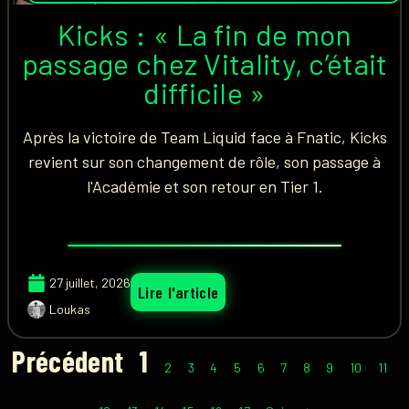
Kicks : « La fin de mon
passage chez Vitality, c’était
difficile »
Après la victoire de Team Liquid face à Fnatic, Kicks
revient sur son changement de rôle, son passage à
l'Académie et son retour en Tier 1.
27 juillet, 2026
Lire l'article
Loukas
Précédent
1
2
3
4
5
6
7
8
9
10
11