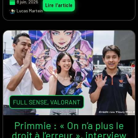
8 juin, 2026
Lire l'article
Lucas Martein
FULL SENSE
,
VALORANT
Primmie : « On n’a plus le
droit à l’erreur », interview