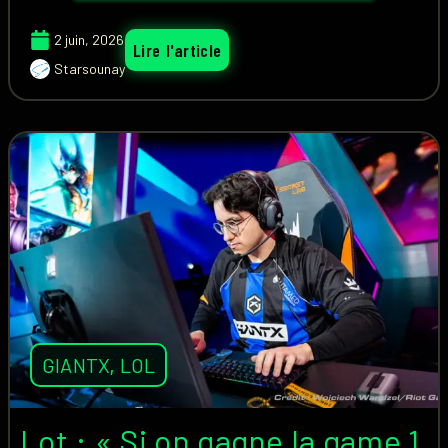
2 juin, 2026
Lire l'article
Starsounay
GIANTX
,
LOL
Lot : « Si on gagne la game 1,