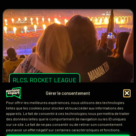
RLCS
,
ROCKET LEAGUE
Gérer le consentement
De l’enfance au succès : ces
Pour offrir les meilleures expériences, nous utilisons des technologies
telles que les cookies pour stocker et/ou accéder aux informations des
mamans suivent leur fils
appareils. Le fait de consentir à ces technologies nous permettra de traiter
professionnel sur Rocket
des données telles que le comportement de navigation ou les ID uniques
sur ce site. Le fait de ne pas consentir ou de retirer son consentement
League
peut avoir un effet négatif sur certaines caractéristiques et fonctions.