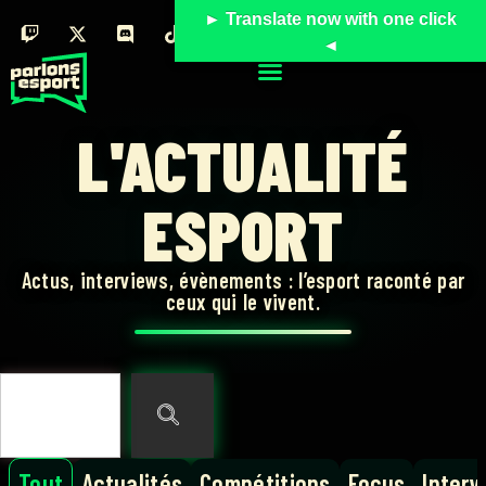
► Translate now with one click
◄
L'ACTUALITÉ
ESPORT
Actus, interviews, évènements : l’esport raconté par
ceux qui le vivent.
Tout
Actualités
Compétitions
Focus
Interv