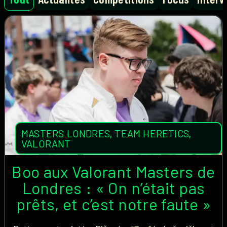
MASTERS LONDRES
,
TEAM HERETICS
,
VALORANT
Boo aux Valorant Masters de
Londres : « On n’était pas
prêts, et c’est notre faute »