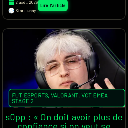
2 août, 2026
Lire l'article
Starsounay
FUT ESPORTS
,
VALORANT
,
VCT EMEA
STAGE 2
s0pp : « On doit avoir plus de
confiance si on veut se