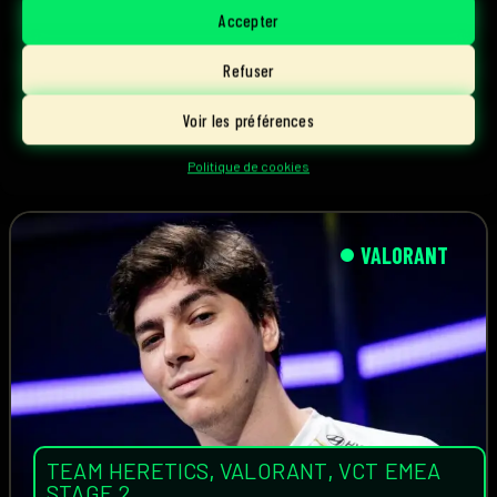
Accepter
Refuser
2 août, 2026
Lire l'article
Voir les préférences
Loukas
Politique de cookies
VALORANT
TEAM HERETICS
,
VALORANT
,
VCT EMEA
STAGE 2