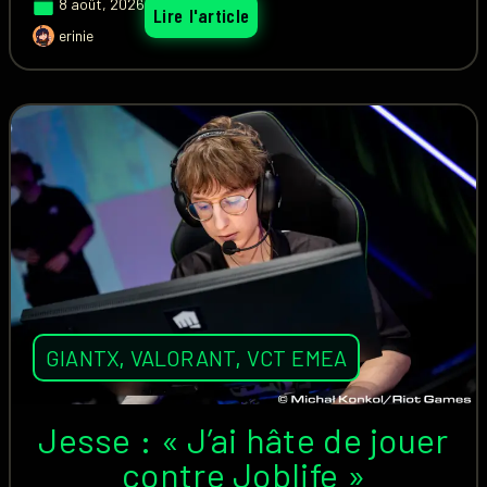
8 août, 2026
Lire l'article
erinie
GIANTX
,
VALORANT
,
VCT EMEA
Jesse : « J’ai hâte de jouer
contre Joblife »