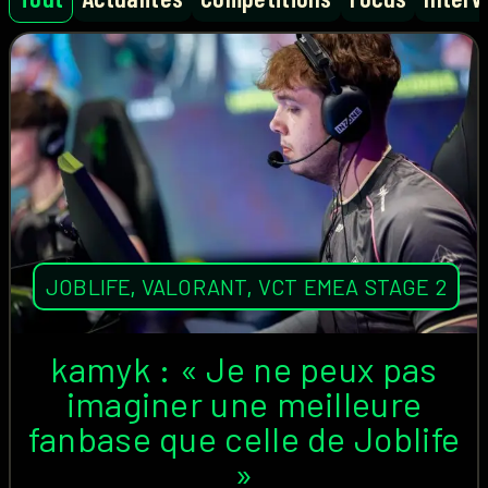
JOBLIFE
,
VALORANT
,
VCT EMEA STAGE 2
kamyk : « Je ne peux pas
imaginer une meilleure
fanbase que celle de Joblife
»