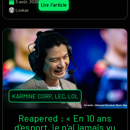
5 août, 2026
Lire l'article
Loukas
KARMINE CORP
,
LEC
,
LOL
Reapered : « En 10 ans
d’esport, je n’ai jamais vu