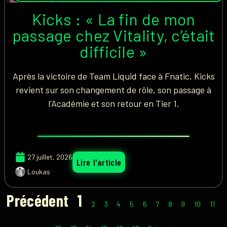
Kicks : « La fin de mon
passage chez Vitality, c’était
difficile »
Après la victoire de Team Liquid face à Fnatic, Kicks
revient sur son changement de rôle, son passage à
l'Académie et son retour en Tier 1.
27 juillet, 2026
Lire l'article
Loukas
Précédent
1
2
3
4
5
6
7
8
9
10
11