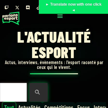
► Translate now with one click
◄
L'ACTUALITÉ
ESPORT
Actus, interviews, évènements : l’esport raconté par
ceux qui le vivent.
Tout
Actualités
Compétitions
Focus
Interv