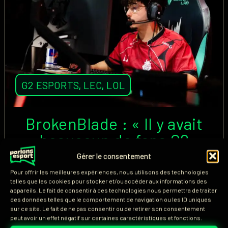
G2 ESPORTS
,
LEC
,
LOL
BrokenBlade : « Il y avait
beaucoup de fans G2
Esports au LEC Roadtrip de
Gérer le consentement
Paris »
Pour offrir les meilleures expériences, nous utilisons des technologies
telles que les cookies pour stocker et/ou accéder aux informations des
appareils. Le fait de consentir à ces technologies nous permettra de traiter
Retour sur les mots de BrokenBlade après la victoire
des données telles que le comportement de navigation ou les ID uniques
sur ce site. Le fait de ne pas consentir ou de retirer son consentement
de G2 Esports face à Team Vitality en LEC Summer
peut avoir un effet négatif sur certaines caractéristiques et fonctions.
2026.