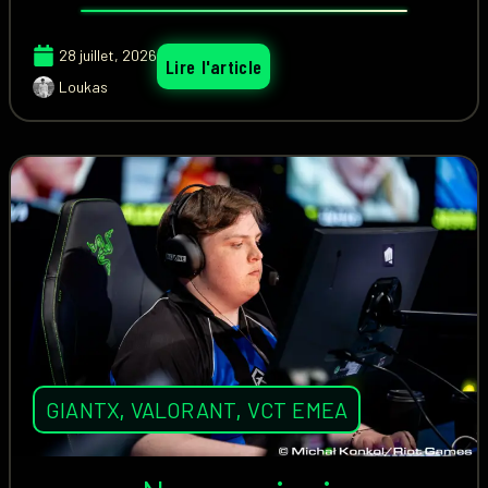
28 juillet, 2026
Lire l'article
Loukas
GIANTX
,
VALORANT
,
VCT EMEA