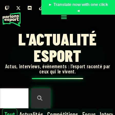
► Translate now with one click
◄
L'ACTUALITÉ
ESPORT
Actus, interviews, évènements : l’esport raconté par
ceux qui le vivent.
Tout
Actualités
Compétitions
Focus
Interv