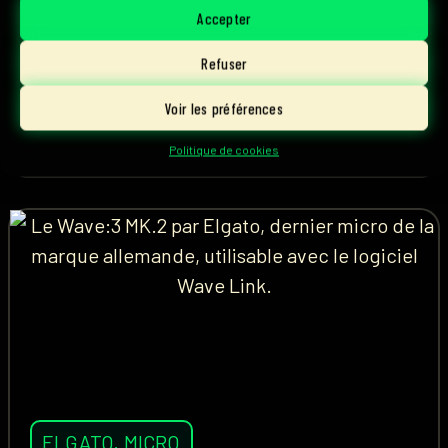
rivalité... Les Pinky Blinders se présentent chez
Accepter
Parlons Esport.
Refuser
Voir les préférences
1 août, 2026
Lire l'article
Ascky
Politique de cookies
ELGATO
,
MICRO