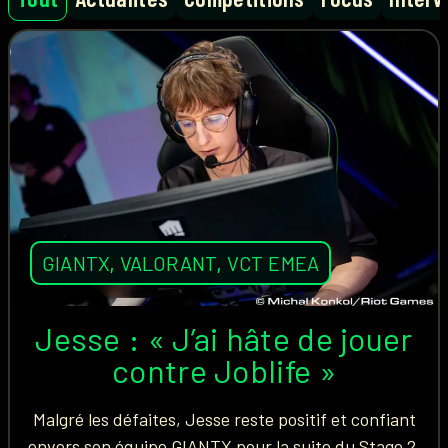
GIANTX
,
VALORANT
,
VCT EMEA
Jesse : « J’ai hâte de jouer
contre Joblife »
Malgré les défaites, Jesse reste positif et confiant
envers son équipe GIANTX pour la suite du Stage 2.