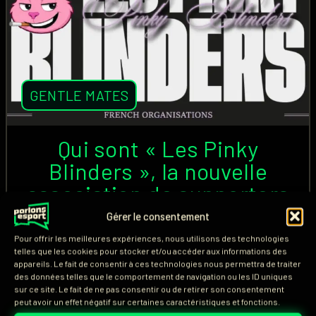
GENTLE MATES
Qui sont « Les Pinky
Blinders », la nouvelle
association de supporters
de Gentle Mates ?
Gérer le consentement
Pour offrir les meilleures expériences, nous utilisons des technologies
Alors que les The Gentle Suits est l'association de
telles que les cookies pour stocker et/ou accéder aux informations des
appareils. Le fait de consentir à ces technologies nous permettra de traiter
supporters présente à tous les événements pour
des données telles que le comportement de navigation ou les ID uniques
soutenir Gentle Mates (M8), une nouvelle
sur ce site. Le fait de ne pas consentir ou de retirer son consentement
peut avoir un effet négatif sur certaines caractéristiques et fonctions.
organisation vient de naître. Membres, identité,