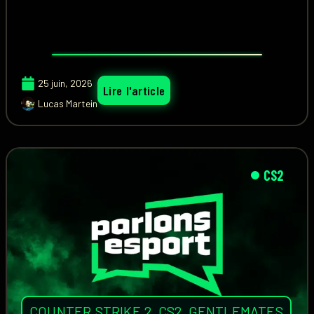
25 juin, 2026
Lire l'article
Lucas Martein
CS2
COUNTER STRIKE 2
,
CS2
,
GENTLEMATES