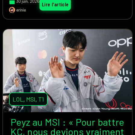
30 juin, 2026
Lire l'article
erinie
LOL
,
MSI
,
T1
Peyz au MSI : « Pour battre
KC, nous devions vraiment