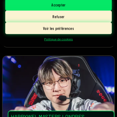
finale. Il décroche donc son ticket pour les
Accepter
championnats du monde.
Refuser
Voir les préférences
22 juin, 2026
Lire l'article
Lucas Martein
Politique de cookies
HAPPYWEI
,
MASTERS LONDRES
,