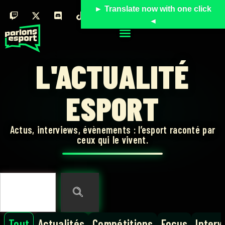
► Translate now with one click
◄
L'ACTUALITÉ
ESPORT
Actus, interviews, évènements : l’esport raconté par
ceux qui le vivent.
Tout
Actualités
Compétitions
Focus
Interv