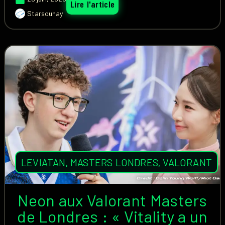
Lire l'article
Starsounay
LEVIATAN
,
MASTERS LONDRES
,
VALORANT
Neon aux Valorant Masters
de Londres : « Vitality a un