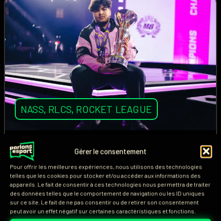
NASS
,
RLCS
,
ROCKET LEAGUE
Nass remporte les RLCS 1v1
Gérer le consentement
européens et se qualifie
Pour offrir les meilleures expériences, nous utilisons des technologies
pour les Worlds !
telles que les cookies pour stocker et/ou accéder aux informations des
appareils. Le fait de consentir à ces technologies nous permettra de traiter
des données telles que le comportement de navigation ou les ID uniques
Ce dimanche 21 juin, Nassim « nass » Bali a remporté
sur ce site. Le fait de ne pas consentir ou de retirer son consentement
peut avoir un effet négatif sur certaines caractéristiques et fonctions.
l’Open RLCS 1v1 européen en battant zen en grande