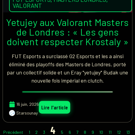
VALORANT
Yetujey aux Valorant Masters
de Londres : « Les gens
doivent respecter Krostaly »
FUT Esports a surclassé G2 Esports et les a ainsi
éliminé des playoffs des Masters de Londres, porté
par un collectif solide et un Eray "yetujey" Budak une
nouvelle fois impérial en clutch.
16 juin, 2026
Lire l'article
Starsounay
4
Précédent
1
2
3
5
6
7
8
9
10
11
12
13