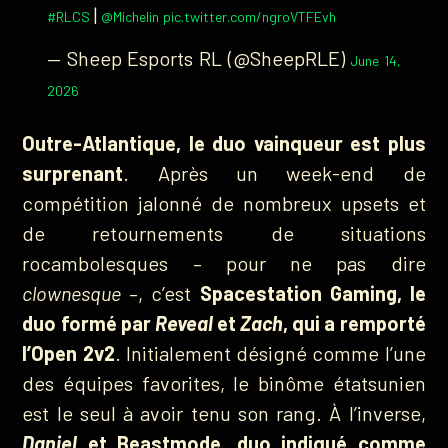
|
#RLCS
@Michelin
pic.twitter.com/ngroVTFEvh
— Sheep Esports RL (@SheepRLE)
June 14,
2026
Outre-Atlantique, le duo vainqueur est plus
surprenant
. Après un week-end de
compétition jalonné de nombreux upsets et
de retournements de situations
rocambolesques – pour ne pas dire
clownesque
–, c’est
Spacestation Gaming, le
duo formé par
Reveal
et
Zach
, qui a remporté
l’Open 2v2
. Initialement désigné comme l’une
des équipes favorites, le binôme étatsunien
est le seul à avoir tenu son rang. À l’inverse,
Daniel
et Beastmode, duo indiqué comme