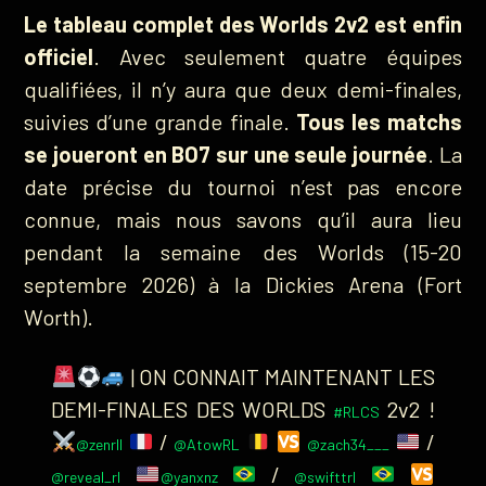
Le tableau complet des Worlds 2v2 est enfin
officiel
. Avec seulement quatre équipes
qualifiées, il n’y aura que deux demi-finales,
suivies d’une grande finale.
Tous les matchs
se joueront en BO7 sur une seule journée
. La
date précise du tournoi n’est pas encore
connue, mais nous savons qu’il aura lieu
pendant la semaine des Worlds (15-20
septembre 2026) à la Dickies Arena (Fort
Worth).
| ON CONNAIT MAINTENANT LES
DEMI-FINALES DES WORLDS
2v2 !
#RLCS
/
/
@zenrll
@AtowRL
@zach34___
/
@reveal_rl
@yanxnz
@swifttrl