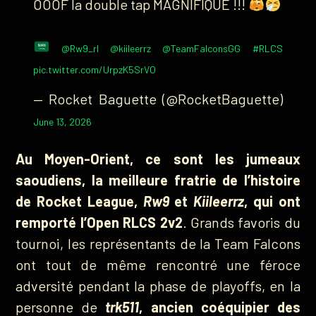
OOOF la double tap MAGNIFIQUE !!!
@Rw9_rl
@kiileerrz
@TeamFalconsGG
#RLCS
pic.twitter.com/UrpzK5SrVO
— Rocket Baguette (@RocketBaguette)
June 13, 2026
Au Moyen-Orient, ce sont les jumeaux
saoudiens, la meilleure fratrie de l’histoire
de Rocket League,
Rw9
et
Kiileerrz
, qui ont
remporté l’Open RLCS 2v2
. Grands favoris du
tournoi, les représentants de la Team Falcons
ont tout de même rencontré une féroce
adversité pendant la phase de playoffs, en la
personne de
trk511
, ancien coéquipier des