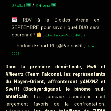
/
@Rw9_rl
@kiileerrz
RDV à la Dickies Arena en
SEPTEMBRE pour savoir quel DUO sera
couronné !
pic.twitter.com/scKgHATqrY
— Parlons Esport RL (@ParlonsRL)
June 15,
2026
Dans la première demi-finale,
Rw9
et
Kiileerrz
(Team Falcons), les représentants
du Moyen-Orient, affronteront
yANXNZ
et
Swifft
(Backyardigans), le binôme sud-
américain
. Les jumeaux saoudiens sont
largement favoris de la confrontation.