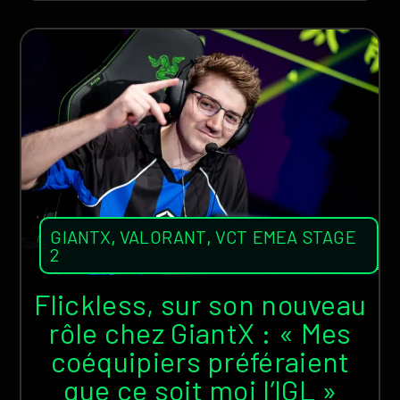
GIANTX
,
VALORANT
,
VCT EMEA STAGE
2
Flickless, sur son nouveau
rôle chez GiantX : « Mes
coéquipiers préféraient
que ce soit moi l’IGL »