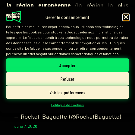
la région européenne
(la région la plus
compétitive en 2s), tandis que le binôme de
Gérer le consentement
SSG s’est fait peur dans une région plus faible.
Pour offrir les meilleures expériences, nous utilisons des technologies
Si la hiérarchie est respectée, notre duo
telles que les cookies pour stocker et/ou accéder aux informations des
appareils. Le fait de consentir à ces technologies nous permettra de traiter
franco-belge devrait atteindre la finale sans
des données telles que le comportement de navigation ou les ID uniques
sur ce site. Le fait de ne pas consentir ou de retirer son consentement
trop de problème, mais un upset peut toujours
peut avoir un effet négatif sur certaines caractéristiques et fonctions.
arriver.
Accepter
ZEEEEEEEEEEEEN !!!!!
Refuser
Voir les préférences
@zenrll
@TeamVitality
#VITWIN
#RLCS
pic.twitter.com/CR1G71uOAD
Politique de cookies
— Rocket Baguette (@RocketBaguette)
June 7, 2026