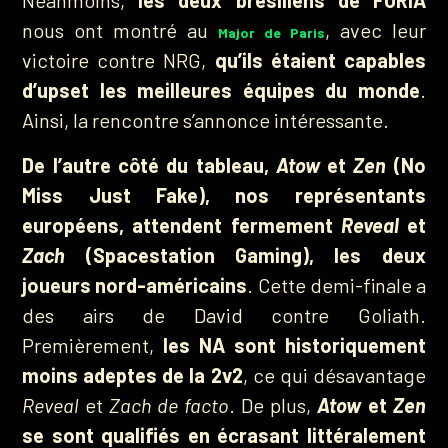
Néanmoins,
les deux brésiliens de FURIA
nous ont montré au
, avec leur
Major de Paris
victoire contre NRG,
qu’ils étaient capables
d’upset les meilleures équipes du monde
.
Ainsi, la rencontre s’annonce intéressante.
De l’autre côté du tableau,
Atow
et
Zen
(No
Miss Just Fake), nos représentants
européens, attendent fermement
Reveal
et
Zach
(Spacestation Gaming), les deux
joueurs nord-américains
. Cette demi-finale a
des airs de David contre Goliath.
Premièrement,
les NA sont historiquement
moins adeptes de la 2v2
, ce qui désavantage
Reveal
et
Zach de facto
. De plus,
Atow
et
Zen
se sont qualifiés en écrasant littéralement