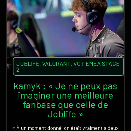
JOBLIFE
,
VALORANT
,
VCT EMEA STAGE
2
kamyk : « Je ne peux pas
imaginer une meilleure
fanbase que celle de
Joblife »
« À un moment donné, on était vraiment à deux