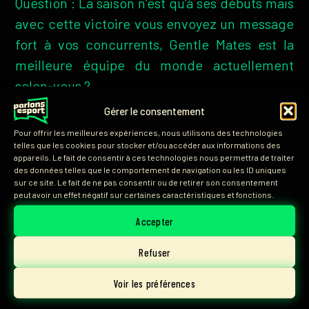
Question : La saison n’est qu’à ses débuts mais
avec cette victoire vous envoyez un message
fort à vos concurrents, Gentle Mates est la
meilleure équipe du monde actuellement
selon-vous ?
Gérer le consentement
Nass :
Bien-sûr !
Gentle Mates est la
Pour offrir les meilleures expériences, nous utilisons des technologies
meilleure équipe du monde
. Je dirais même
telles que les cookies pour stocker et/ou accéder aux informations des
qu’on l’est déjà depuis le début de la saison.
appareils. Le fait de consentir à ces technologies nous permettra de traiter
des données telles que le comportement de navigation ou les ID uniques
On va travailler très dur et devenir encore plus
sur ce site. Le fait de ne pas consentir ou de retirer son consentement
peut avoir un effet négatif sur certaines caractéristiques et fonctions.
forts pour le prochain Major et les Worlds
maintenant.
Accepter
Refuser
Vous avez gagné le premier Major à Boston, le
prochain Major sera à Paris, de retour en
Voir les préférences
France. Avez-vous une envie encore plus