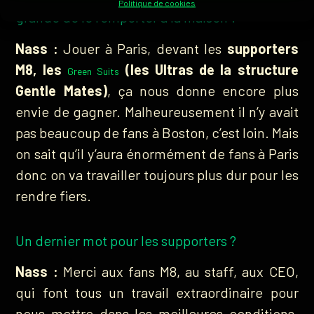
Politique de cookies
grande de le remporter à la maison ?
Nass :
Jouer à Paris, devant les
supporters
M8, les
(les Ultras de la structure
Green Suits
Gentle Mates)
, ça nous donne encore plus
envie de gagner. Malheureusement il n’y avait
pas beaucoup de fans à Boston, c’est loin. Mais
on sait qu’il y’aura énormément de fans à Paris
donc on va travailler toujours plus dur pour les
rendre fiers.
Un dernier mot pour les supporters ?
Nass :
Merci aux fans M8, au staff, aux CEO,
qui font tous un travail extraordinaire pour
nous mettre dans les meilleures conditions.