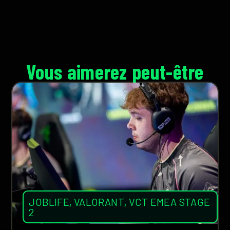
Vous aimerez peut-être
JOBLIFE
,
VALORANT
,
VCT EMEA STAGE
2