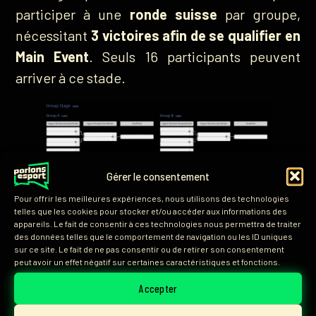
participer à une
ronde suisse
par groupe,
nécessitant
3 victoires afin de se qualifier en
Main Event
. Seuls 16 participants peuvent
arriver à ce stade.
Gérer le consentement
Pour offrir les meilleures expériences, nous utilisons des technologies
Phase de groupes avec le format, présentée sur
telles que les cookies pour stocker et/ou accéder aux informations des
liquipedia.
appareils. Le fait de consentir à ces technologies nous permettra de traiter
des données telles que le comportement de navigation ou les ID uniques
sur ce site. Le fait de ne pas consentir ou de retirer son consentement
Et maintenant, la
phase de groupes
va
peut avoir un effet négatif sur certaines caractéristiques et fonctions.
commencer. Chaque équipe qui perd peut se
Accepter
rattraper dans le
lower bracket
et les quatre