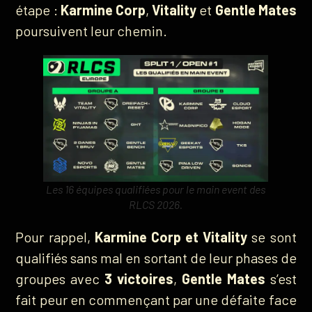
étape :
Karmine Corp
,
Vitality
et
Gentle Mates
poursuivent leur chemin.
Les 16 équipes qualifiées pour le main even
t des
RLCS 2026.
Pour rappel,
Karmine Corp et Vitality
se sont
qualifiés sans mal en sortant de leur phases de
groupes avec
3 victoires
,
Gentle Mates
s’est
fait peur en commençant par une défaite face