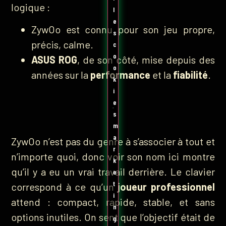
logique :
l
e
ZywOo est connu pour son jeu propre,
s
précis, calme.
c
o
ASUS ROG
, de son côté, mise depuis des
o
années sur la
performance
et la
fiabilité
.
k
i
e
s
m
a
ZywOo n’est pas du genre à s’associer à tout et
r
n’importe quoi, donc voir son nom ici montre
k
qu’il y a eu un vrai travail derrière. Le clavier
e
t
correspond à ce qu’un
joueur professionnel
i
attend : compact, rapide, stable, et sans
n
options inutiles. On sent que l’objectif était de
g