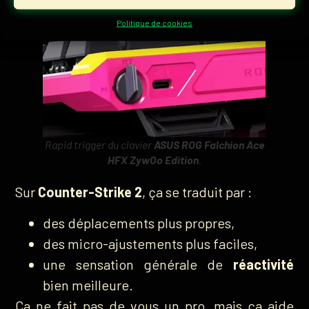
Politique de cookies
Rapid trigger du clavier
ASUS ROG Falchion Ace
HFX ZywOo Edition
.
Sur
Counter-Strike 2
, ça se traduit par :
des déplacements plus propres,
des micro-ajustements plus faciles,
une sensation générale de
réactivité
bien meilleure.
Ça ne fait pas de vous un pro, mais ça aide