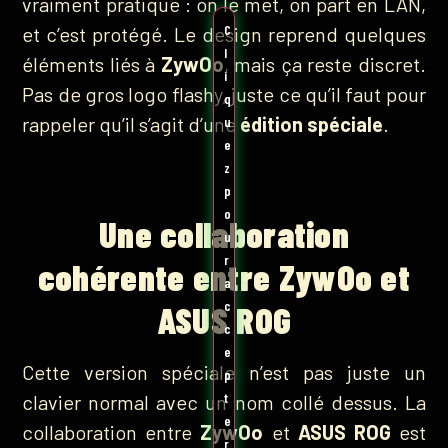
vraiment pratique : on le met, on part en LAN,
C
et c’est protégé. Le design reprend quelques
l
éléments liés à
ZywOo
, mais ça reste discret.
i
Pas de gros logo flashy, juste ce qu’il faut pour
q
rappeler qu’il s’agit d’une
édition spéciale
.
u
e
z
p
o
Une collaboration
u
r
cohérente entre ZywOo et
a
c
ASUS ROG
c
e
Cette version spéciale n’est pas juste un
p
t
clavier normal avec un nom collé dessus. La
e
collaboration entre
ZywOo
et
ASUS ROG
est
r