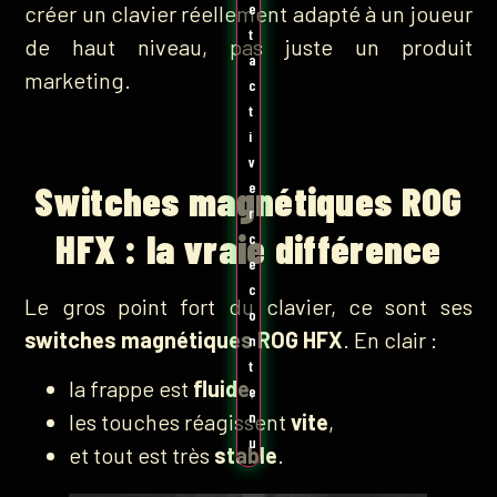
e
créer un clavier réellement adapté à un joueur
t
de haut niveau, pas juste un produit
a
marketing.
c
t
i
v
Switches magnétiques ROG
e
r
HFX : la vraie différence
c
e
c
Le gros point fort du clavier, ce sont ses
o
switches magnétiques ROG HFX
. En clair :
n
t
la frappe est
fluide
,
e
n
les touches réagissent
vite
,
u
et tout est très
stable
.