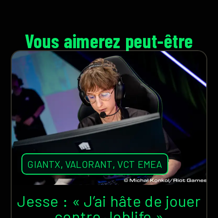
Vous aimerez peut-être
GIANTX
,
VALORANT
,
VCT EMEA
Jesse : « J’ai hâte de jouer
contre Joblife »