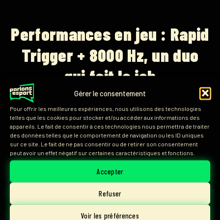
Performances en jeu : Rapid
Trigger + 8000 Hz, un duo
qui fait le job
Gérer le consentement
Le clavier utilise deux technologies
Pour offrir les meilleures expériences, nous utilisons des technologies
importantes :
telles que les cookies pour stocker et/ou accéder aux informations des
appareils. Le fait de consentir à ces technologies nous permettra de traiter
des données telles que le comportement de navigation ou les ID uniques
Rapid Trigger
: la touche se réactive très
sur ce site. Le fait de ne pas consentir ou de retirer son consentement
vite, ce qui rend les mouvements plus
peut avoir un effet négatif sur certaines caractéristiques et fonctions.
fluides.
Accepter
Polling rate 8000 Hz
: le clavier envoie
Refuser
les informations au PC beaucoup plus
rapidement qu’un clavier classique.
Voir les préférences