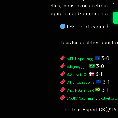
con
elles, nous avons retrouvé 
équipes nord-américaines qu
I ESL Pro League
S2
Tous les qualifiés pour le
3-0
@FUTesportsgg
3-0
@legacyggbr
3-1
@AstralisCS
3-1
@Monte_Esports
3-1
@paiNGamingBR
…
@3DMAXGaming
pic.twitte
— Parlons Esport CS (@Pa