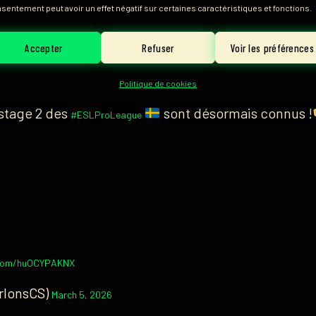
sentement peut avoir un effet négatif sur certaines caractéristiques et fonctions.
les Français de
les Brésiliens de
Legacy
mai
3DMAX
,
e sont
NRG
,
M80
et
Team Liquid
.
Accepter
Refuser
Voir les préférences
3 :
CLAP DE FIN POUR CE STAGE 1 !
Politique de cookies
 stage 2 des
sont désormais connus !
#ESLProLeague
r.com/huOCYPAKNX
rlonsCS)
March 5, 2026