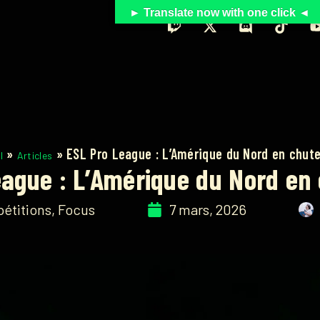
► Translate now with one click ◄
»
»
ESL Pro League : L’Amérique du Nord en chute
l
Articles
ague : L’Amérique du Nord en 
étitions
,
Focus
7 mars, 2026