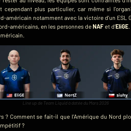
cependant plus particulier, car même si l’organi
rd-américain notamment avec la victoire d’un ESL G
ord-américains, en les personnes de
NAF
et d’
EliGE
.
américain.
Line up de Team Liquid à datée du Mars 2026
ors ? Comment se fait-il que l’Amérique du Nord pl
mpétitif ?