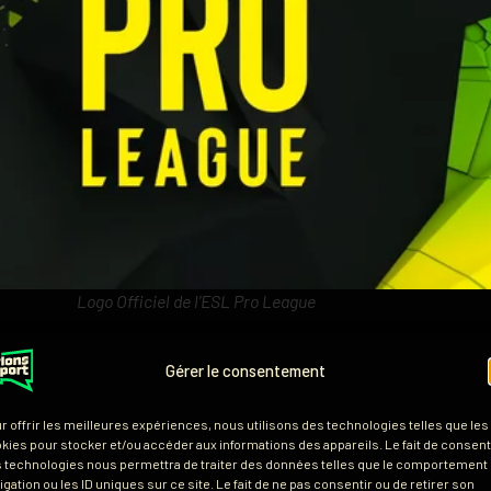
Logo Officiel de l’ESL Pro League
Gérer le consentement
ord-Américain n’y arrive pas
r offrir les meilleures expériences, nous utilisons des technologies telles que les
kies pour stocker et/ou accéder aux informations des appareils. Le fait de consenti
 technologies nous permettra de traiter des données telles que le comportement
e de groupe, ce ne sont pas moins de
16 équipes 
igation ou les ID uniques sur ce site. Le fait de ne pas consentir ou de retirer son