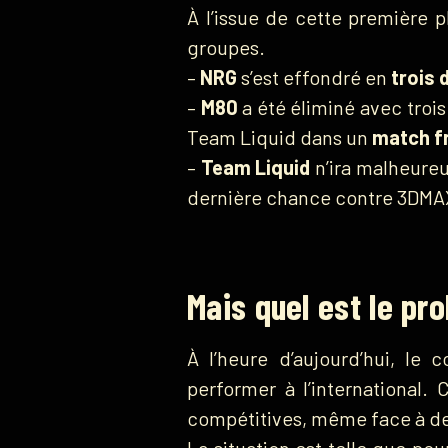
À l’issue de cette première 
groupes.
–
NRG
s’est effondré en
trois 
–
M80
a été éliminé avec trois
Team Liquid dans un
match fr
–
Team Liquid
n’ira malheureu
dernière chance contre 3DMA
Mais quel est le pr
À l’heure d’aujourd’hui, l
performer à l’international.
compétitives, même face à des
La situation est telle que pou