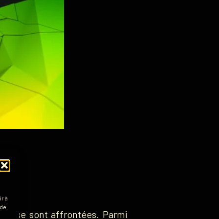
r à
 de
qui
se sont affrontées. Parmi