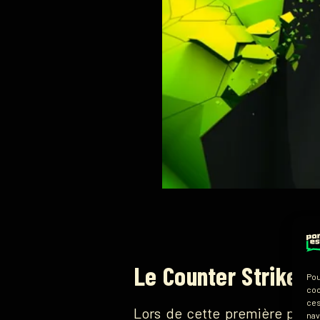
Le Counter Strike N
Pou
coo
ces
Lors de cette première phas
nav