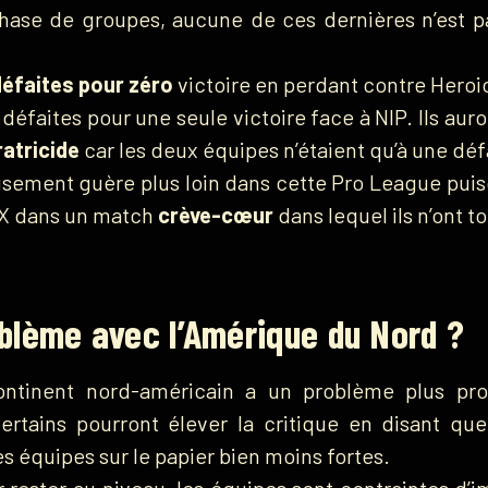
phase de groupes, aucune de ces dernières n’est p
défaites pour zéro
victoire en perdant contre Heroic
 défaites pour une seule victoire face à NIP. Ils aur
atricide
car les deux équipes n’étaient qu’à une défa
sement guère plus loin dans cette Pro League puisq
X dans un match
crève-cœur
dans lequel ils n’ont t
oblème avec l’Amérique du Nord ?
e continent nord-américain a un problème plus p
 Certains pourront élever la critique en disant q
 équipes sur le papier bien moins fortes.
r rester au niveau, les équipes sont contraintes d’im