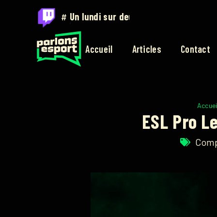
#
Sur twitch.tv/parlons_esport
Accueil
Articles
Contact
Accuei
ESL Pro Le
Comp