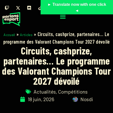
► Translate now with one click
◄
»
»
Circuits, cashprize, partenaires… Le
Accueil
Articles
programme des Valorant Champions Tour 2027 dévoilé
Circuits, cashprize,
partenaires… Le programme
des Valorant Champions Tour
2027 dévoilé
Actualités
,
Compétitions
18 juin, 2026
Nosdi