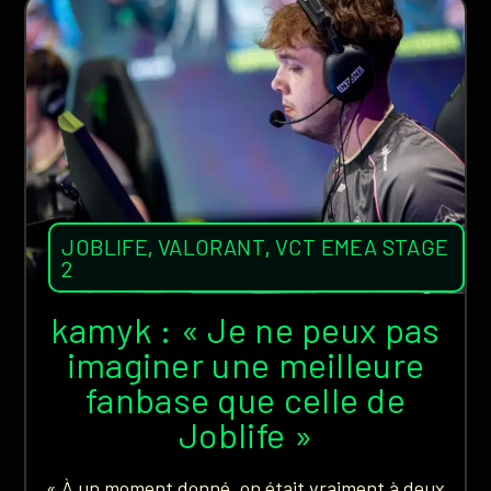
JOBLIFE
,
VALORANT
,
VCT EMEA STAGE
2
kamyk : « Je ne peux pas
imaginer une meilleure
fanbase que celle de
Joblife »
« À un moment donné, on était vraiment à deux