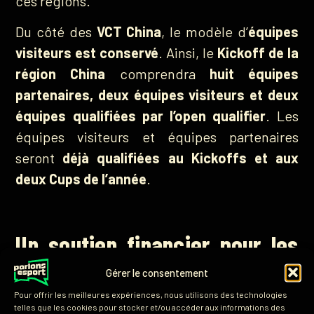
ces régions.
Du côté des
VCT China
, le modèle d’
équipes
visiteurs est conservé
. Ainsi, le
Kickoff de la
région China
comprendra
huit équipes
partenaires, deux équipes visiteurs et deux
équipes qualifiées par l’open qualifier
. Les
équipes visiteurs et équipes partenaires
seront
déjà qualifiées au Kickoffs et aux
deux Cups de l’année
.
Un soutien financier pour les
équipes non partenaires en
Gérer le consentement
Pour offrir les meilleures expériences, nous utilisons des technologies
VCT et VCT GC
telles que les cookies pour stocker et/ou accéder aux informations des