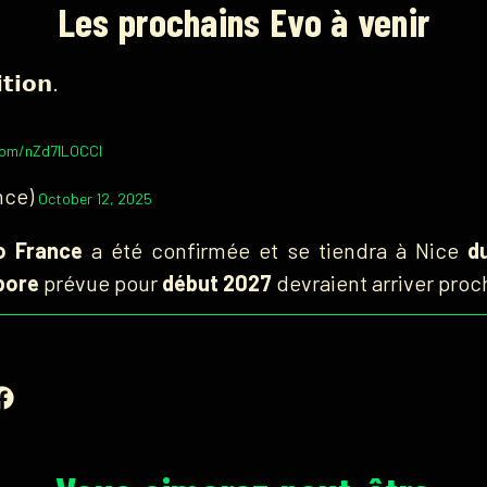
Les prochains Evo à venir
𝘁𝗶𝗼𝗻.
.com/nZd7ILOCCl
nce)
October 12, 2025
o France
a été confirmée et se tiendra à Nice
d
pore
prévue pour
début 2027
devraient arriver pro