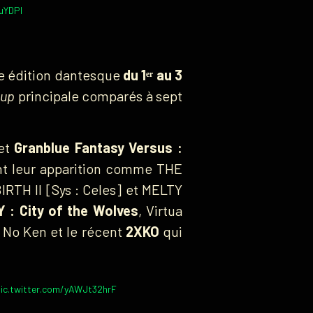
IuYDPI
une édition dantesque
du 1ᵉʳ au 3
eup
principale comparés à sept
et
Granblue Fantasy Versus :
ent leur apparition comme THE
RTH II [Sys : Celes] et MELTY
 : City of the Wolves
, Virtua
o No Ken et le récent
2XKO
qui
ic.twitter.com/yAWJt32hrF