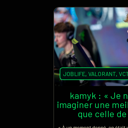
JOBLIFE
,
VALORANT
,
VC
kamyk : « Je 
imaginer une mei
que celle de
« À un moment donné, on était 