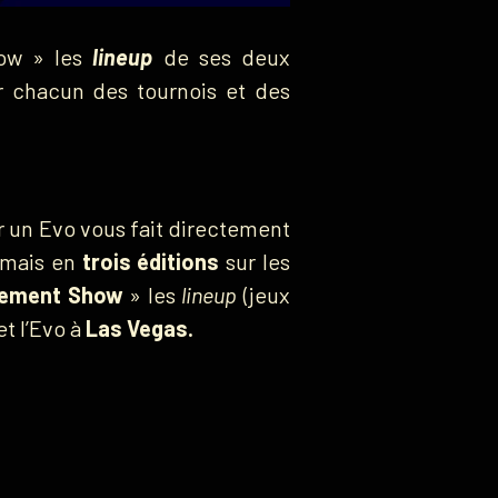
how » les
lineup
de ses deux
 chacun des tournois et des
r un Evo vous fait directement
ormais en
trois éditions
sur les
cement Show
» les
lineup
(jeux
et l’Evo à
Las Vegas.