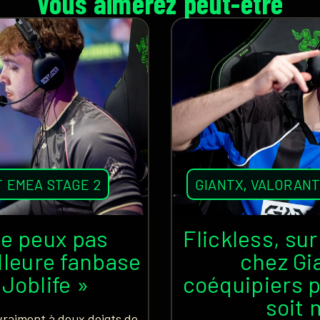
Vous aimerez peut-être
T EMEA STAGE 2
GIANTX
,
VALORAN
ne peux pas
Flickless, su
lleure fanbase
chez Gi
 Joblife »
coéquipiers p
soit 
vraiment à deux doigts de