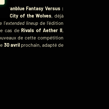
et
Granblue Fantasy Versus :
Y : City of the Wolves
, déjà
 l’
extended lineup
de l’édition
 le cas de
Rivals of Aether II
,
 nouveaux de cette compétition
le
30 avril
prochain, adapté de