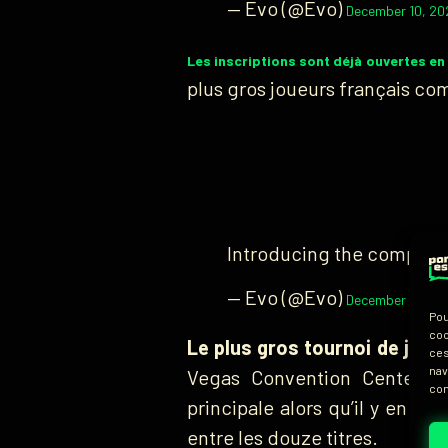
— Evo (@Evo)
December 10, 20
Les inscriptions sont déjà ouvertes en «
plus gros joueurs français c
Introducing the complete
— Evo (@Evo)
December 10, 20
Pou
coo
Le plus gros tournoi de jeu
ces
nav
Vegas Convention Center. C
con
principale alors qu’il y en a
entre les douze titres.