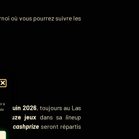
rnoi où vous pourrez suivre les
r à
 28 juin 2026
, toujours au Las
 de
ra
douze jeux
dans sa
lineup
$ de
cashprize
seront répartis