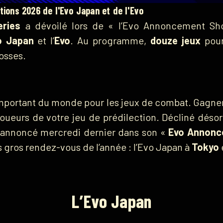
itions 2026 de l'Evo Japan et de l'Evo
eries
a dévoilé lors de « l’Evo Annoncement S
o Japan
et l’
Evo
. Au programme,
douze jeux
pour
osses.
us important du monde pour les jeux de combat. Gagne
joueurs de votre jeu de prédilection. Décliné dés
 a annoncé mercredi dernier dans son «
Evo Annon
s gros rendez-vous de l’année : l’Evo Japan à
Tokyo
L’Evo Japan