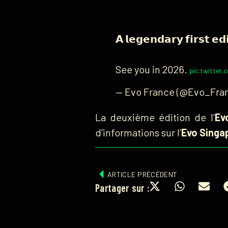
𝗔 𝗹𝗲𝗴𝗲𝗻𝗱𝗮𝗿𝘆 𝗳𝗶𝗿𝘀𝘁 𝗲𝗱
See you in 2026.
pic.twitter
— Evo France (@Evo_Fra
La deuxième édition de l’
Ev
d’informations sur l’
Evo Singa
ARTICLE PRÉCÉDENT
Partager sur :