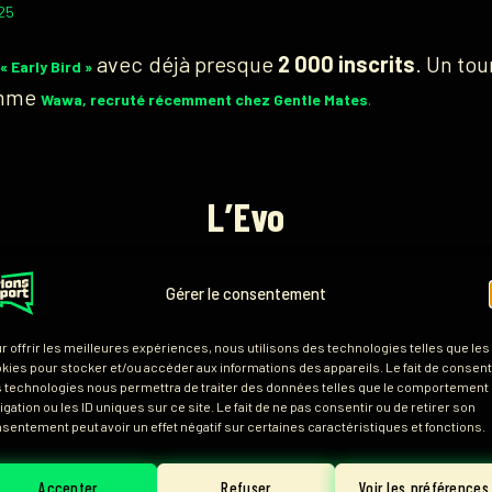
25
avec déjà presque
2 000 inscrits
. Un tou
 Early Bird »
omme
Wawa, recruté récemment chez Gentle Mates
.
L’Evo
 tournament lineup for
.
#Evo2026
pic.twitter.com/j6QuyoXJFq
Gérer le consentement
25
r offrir les meilleures expériences, nous utilisons des technologies telles que les
kies pour stocker et/ou accéder aux informations des appareils. Le fait de consenti
x de combat
dévoile les jeux de son édition
du 26 au
 technologies nous permettra de traiter des données telles que le comportement
igation ou les ID uniques sur ce site. Le fait de ne pas consentir ou de retirer son
omme l’édition japonaise, ce tournoi accueille
sentement peut avoir un effet négatif sur certaines caractéristiques et fonctions.
vait seulement huit cette année. Au moins
500 000 
Accepter
Refuser
Voir les préférences