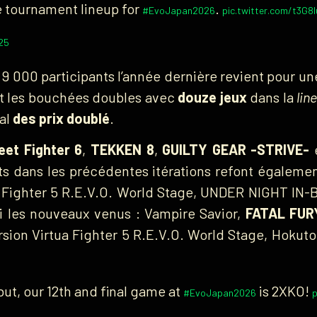
 tournament lineup for
.
#EvoJapan2026
pic.twitter.com/t3G8
25
e 9 000 participants l’année dernière revient pour 
et les bouchées doubles avec
douze jeux
dans la
lin
al
des prix doublé
.
eet Fighter 6
,
TEKKEN 8
,
GUILTY GEAR -STRIVE-
nts dans les précédentes itérations refont égalem
Fighter 5 R.E.V.O. World Stage, UNDER NIGHT IN-BI
les nouveaux venus : Vampire Savior,
FATAL FURY
rsion Virtua Fighter 5 R.E.V.O. World Stage, Hokut
but, our 12th and final game at
is 2XKO!
#EvoJapan2026
p