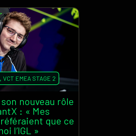
T
,
VCT EMEA STAGE 2
r son nouveau rôle
antX : « Mes
référaient que ce
moi l’IGL »