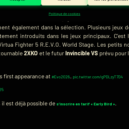
eet Fighter 6
,
TEKKEN 8
,
GUILTY GEAR -STRIVE-
Politique de cookies
NDER NIGHT IN-BIRTH II [Sys : Celes] et
FATAL FUR
ent également dans la sélection. Plusieurs jeux de
ement introduits dans les jeux principaux. C’est
 Virtua Fighter 5 R.E.V.O. World Stage. Les petits
ntournable
2XKO
et le futur
Invincible VS
prévu pour 
ts first appearance at
.
#Evo2026
pic.twitter.com/gPDLzyT7D4
25
il est déjà possible de
.
s’inscrire en tarif « Early Bird »