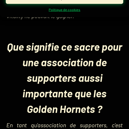
comme si aucune autre équipe que Team
Politique de cookies
Vitality ne pouvait le gagner.
Que signifie ce sacre pour
une association de
supporters aussi
importante que les
Golden Hornets ?
En tant qu’association de supporters, c’est