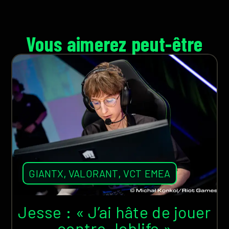
Vous aimerez peut-être
GIANTX
,
VALORANT
,
VCT EMEA
Jesse : « J’ai hâte de jouer
contre Joblife »