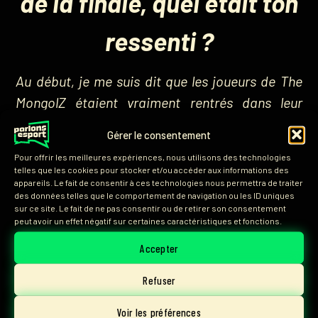
de la finale, quel était ton
ressenti ?
Au début, je me suis dit que les joueurs de The
MongolZ étaient vraiment rentrés dans leur
match et que la finale allait être accrochée.
Gérer le consentement
Mais, un peu de la même manière que leur réveil
Pour offrir les meilleures expériences, nous utilisons des technologies
telles que les cookies pour stocker et/ou accéder aux informations des
après la défaite contre Legacy, ou que leur
appareils. Le fait de consentir à ces technologies nous permettra de traiter
match face à Mouz
(contre qui les abeilles
des données telles que le comportement de navigation ou les ID uniques
sur ce site. Le fait de ne pas consentir ou de retirer son consentement
avaient concédé une manche)
, je me suis
peut avoir un effet négatif sur certaines caractéristiques et fonctions.
simplement dit que l’adversaire était plus fort
Accepter
que prévu, sans pour autant imaginer la défaite
Refuser
à la fin.
Voir les préférences
Et ce sentiment m’a accompagné tout le Major,