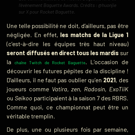
l’évènement Baguette Awards. Crédits : @huonjie
sur X pour Rocket Baguette.
Une telle possibilité ne doit, d’ailleurs, pas être
négligée. En effet,
les matchs de la Ligue 1
(c’est-à-dire les équipes très haut niveau)
seront diffusés en direct tous les mardis
sur
la
. L’occasion de
chaîne Twitch de Rocket Baguette
découvrir les futures pépites de la discipline !
D’ailleurs, il ne faut pas oublier qu’en
2021
, des
joueurs comme
Vatira
,
zen
,
Radosin
,
ExoTiiK
ou
Seikoo
participaient à la saison 7 des RBRS.
Comme quoi, ce championnat peut être un
véritable tremplin.
De plus, une ou plusieurs fois par semaine,