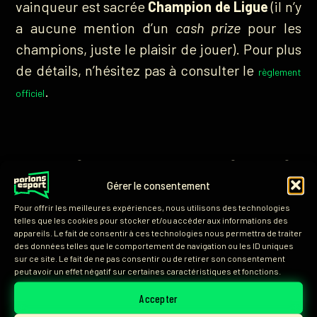
vainqueur est sacrée
Champion de Ligue
(il n’y
a aucune mention d’un
cash prize
pour les
champions, juste le plaisir de jouer). Pour plus
de détails, n’hésitez pas à consulter le
règlement
.
officiel
L’esprit communautaire mis
Gérer le consentement
en avant !
Pour offrir les meilleures expériences, nous utilisons des technologies
telles que les cookies pour stocker et/ou accéder aux informations des
appareils. Le fait de consentir à ces technologies nous permettra de traiter
Le but de ce championnat est principalement
des données telles que le comportement de navigation ou les ID uniques
de
faire vivre la scène compétitive Rocket
sur ce site. Le fait de ne pas consentir ou de retirer son consentement
peut avoir un effet négatif sur certaines caractéristiques et fonctions.
League
, aujourd’hui exclusivement cantonnée
,
à tous les niveaux
(un peu comme
Accepter
aux RLCS
les