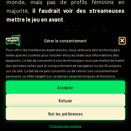
monde, mais pas de profils féminins en
majorité,
il faudrait voir des streameuses
mettre le jeu en avant
.
Aujourd’hui, on a
Minaleyy, Goelise ou
Saranna
, mais
pas de streameuse
Gérer le consentement
mainstream ou de visage féminin dans les
Pour offrir les meilleures expériences, nous utilisons des technologies
telles que les cookies pour stocker et/ou accéder aux informations des
boites de diffusion que ce soit Croissant ou
appareils. Le fait de consentir à ces technologies nous permettra de traiter
des données telles que le comportement de navigation ou les ID uniques
KRL
, par manque de profil malheureusement.
sur ce site. Le fait de ne pas consentir ou de retirer son consentement
Et on aurait cruellement besoin de ça pour
peut avoir un effet négatif sur certaines caractéristiques et fonctions.
développer la scène féminine et permettre à
Accepter
des joueuses de pouvoir évoluer dans des
Refuser
bonnes conditions.
Voir les préférences
Après plusieurs années à cast en solo de
Politique de cookies
nombreux tournois, tu es entré officiellement