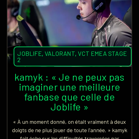
JOBLIFE
,
VALORANT
,
VCT EMEA STAGE
2
kamyk : « Je ne peux pas
imaginer une meilleure
fanbase que celle de
Joblife »
« À un moment donné, on était vraiment à deux
doigts de ne plus jouer de toute l'année. » kamyk
fait écho sur les difficultés traversées par