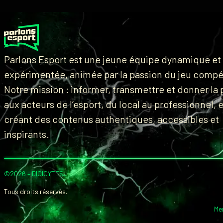
Parlons Esport est une jeune équipe dynamique et
expérimentée, animée par la passion du jeu compét
Notre mission : informer, transmettre et donner la 
aux acteurs de l’esport, du local au professionnel, 
créant des contenus authentiques, accessibles et
inspirants.
©2026 –
DIGICYTES
.
Tous droits réservés.
Me