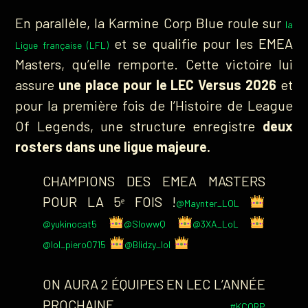
En parallèle, la Karmine Corp Blue roule sur
la
et se qualifie pour les EMEA
Ligue française (LFL)
Masters, qu’elle remporte. Cette victoire lui
assure
une place pour le LEC Versus 2026
et
pour la première fois de l’Histoire de League
Of Legends, une structure enregistre
deux
rosters dans une ligue majeure.
CHAMPIONS DES EMEA MASTERS
POUR LA 5ᵉ FOIS !
@Maynter_LOL
@yukinocat5
@SlowwQ
@3XA_LoL
@lol_piero0715
@Blidzy_lol
ON AURA 2 ÉQUIPES EN LEC L’ANNÉE
PROCHAINE
#KCORP