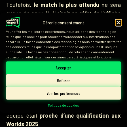
Toutefois,
le match le plus attendu
ne sera
aucun de ceux-là. Il s’agit en effet de l’affiche
de 20 heures : la
Karmine Corp contre son
Gérer le consentement
équipe académique, Karmine Corp Blue
.
Pour offrir les meilleures expériences, nous utilisons des technologies
telles que les cookies pour stocker et/ou accéder aux informations des
appareils. Le fait de consentir à ces technologies nous permettra de traiter
des données telles que le comportement de navigation ou les ID uniques
sur ce site. Le fait de ne pas consentir ou de retirer son consentement
peut avoir un effet négatif sur certaines caractéristiques et fonctions.
Accepter
Une première dans l’Histoire
Refuser
La Karmine Corp a toujours été une structure
Voir les préférences
spécialisée dans l’esport League of Legends.
Politique de cookies
Dans le
top 4 de LEC
l’année dernière, son
équipe était
proche d’une qualification aux
Worlds 2025
.