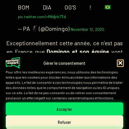
BOM DIA OG'S !
pic.twitter.com/rfWdjrb7Td
— PA
(@Domingo)
November 12, 2025
Exceptionnellement cette année, ce n’est pas
en France que
Domingo et son équipe
vont
faire leurs sessions d’entrainement, puisque
Gérer le consentement
toute l’équipe s’est envolée vers le
Brésil
pour
Pour offrir les meilleures expériences, nous utilisons des technologies
s’affronter sur le
jeu de Riot Game
s.
telles que les cookies pour stocker et/ou accéder aux informations des
appareils. Le fait de consentir à ces technologies nous permettra de traiter
des données telles que le comportement de navigation ou les ID uniques
sur ce site. Le fait de ne pas consentir ou de retirer son consentement
peut avoir un effet négatif sur certaines caractéristiques et fonctions.
ARTICLE PRÉCÉDENT
ARTICLE SUIVANT
Accepter
Partager sur :
Refuser