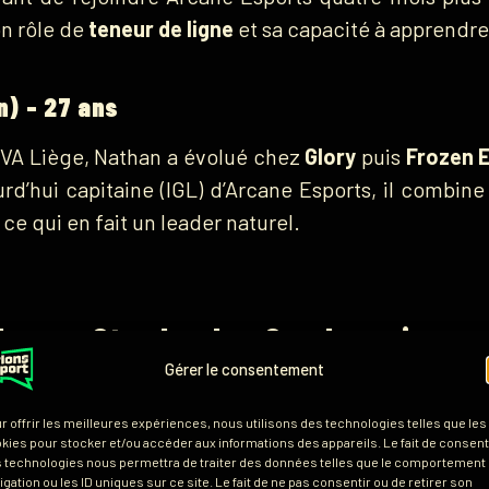
on rôle de
teneur de ligne
et sa capacité à apprendre 
) – 27 ans
’EVA Liège, Nathan a évolué chez
Glory
puis
Frozen 
urd’hui capitaine (IGL) d’Arcane Esports, il combine
ce qui en fait un leader naturel.
han « Stardead » Sondron, joueur
Gérer le consentement
r offrir les meilleures expériences, nous utilisons des technologies telles que les
 ?
kies pour stocker et/ou accéder aux informations des appareils. Le fait de consenti
 technologies nous permettra de traiter des données telles que le comportement
igation ou les ID uniques sur ce site. Le fait de ne pas consentir ou de retirer son