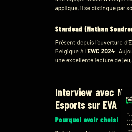
appliqué, il se distingue par s
Stardead (Nathan Sondron
Présent depuis l’ouverture d
Belgique à l’
EWC 2024
. Aujo
une excellente lecture de jeu, 
Interview avec Nat
Esports sur EVA
Pou
Pourquoi avoir choisi EVA
coo
ces
nav