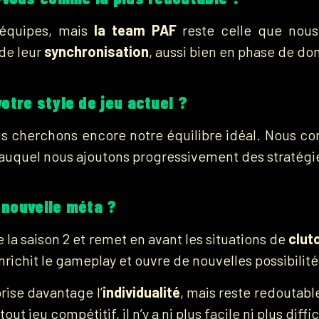
 équipes, mais
la team PAF
reste celle que nou
de leur
synchronisation
, aussi bien en phase de do
otre style de jeu actuel ?
us cherchons encore notre équilibre idéal. Nous c
f, auquel nous ajoutons progressivement des stratégi
a nouvelle méta ?
 la saison 2 et remet en avant les situations de
clut
richit le gameplay et ouvre de nouvelles possibilité
orise davantage l’
individualité
, mais reste redoutable
t jeu compétitif, il n’y a ni plus facile ni plus diffic