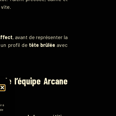
vite.
Effect
, avant de représenter la
 un profil de
tête brûlée
avec
 de l’équipe Arcane
r à
 de