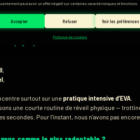
 via la gestion de la salle,
Julien, Loris et moi-m
sentement peut avoir un effet négatif sur certaines caractéristiques et fonctions.
S2, Valorant… Le concept d’EVA, qui mêle
effort 
Accepter
Refuser
Voir les préférences
Politique de cookies
ous physiquement avant un match ?
l
,
el
,
ncentre surtout sur une
pratique intensive d’EVA
.
ons une courte routine de réveil physique — trotti
s secondes. Pour l’instant, nous n’avons pas encore 
‑vous comme la plus redoutable ?