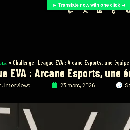
► Translate now with one click ◄
»
Challenger League EVA : Arcane Esports, une équipe
cles
e EVA : Arcane Esports, une é
s
,
Interviews
23 mars, 2026
S