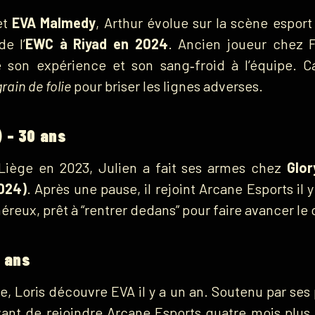
et
EVA Malmedy
, Arthur évolue sur la scène esport
de l’
EWC à Riyad en 2024
. Ancien joueur chez 
e son expérience et son sang‑froid à l’équipe. Ca
grain de folie
pour briser les lignes adverses.
 – 30 ans
 Liège en 2023, Julien a fait ses armes chez
Glor
024)
. Après une pause, il rejoint Arcane Esports il 
néreux, prêt à “rentrer dedans” pour faire avancer le c
5 ans
, Loris découvre EVA il y a un an. Soutenu par ses 
vant de rejoindre Arcane Esports quatre mois plus 