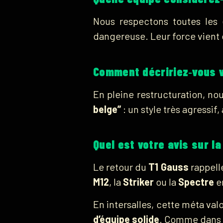
Nous respectons toutes les
dangereuse. Leur force vient 
Comment décririez‑vous v
En pleine restructuration, no
belge”
: un style très agressi
Quel est votre avis sur l
Le retour du
T1 Gauss
rappelle
M12
, la
Striker
ou la
Spectre
en
En intersalles, cette méta val
d’équipe solide
. Comme dans tou