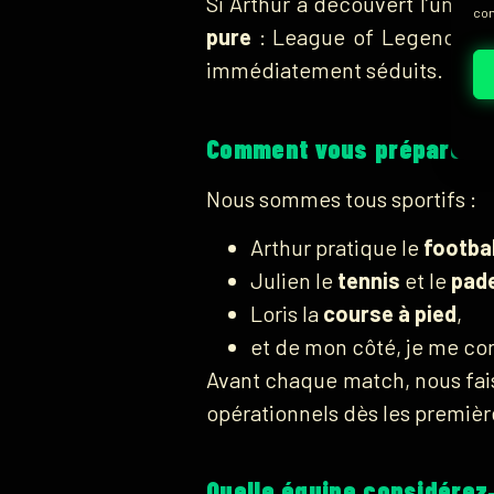
Si Arthur a découvert l’univers
con
pure
: League of Legends, C
immédiatement séduits.
Comment vous préparez‑v
Nous sommes tous sportifs :
Arthur pratique le
footbal
Julien le
tennis
et le
pad
Loris la
course à pied
,
et de mon côté, je me co
Avant chaque match, nous fais
opérationnels dès les première
Quelle équipe considérez